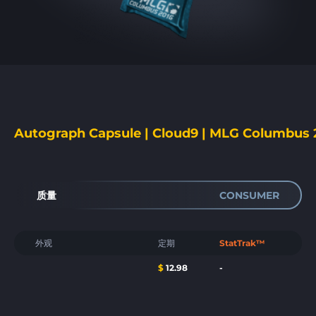
Autograph Capsule | Cloud9 | MLG Columbus 
质量
CONSUMER
外观
定期
StatTrak™
$
12.98
-