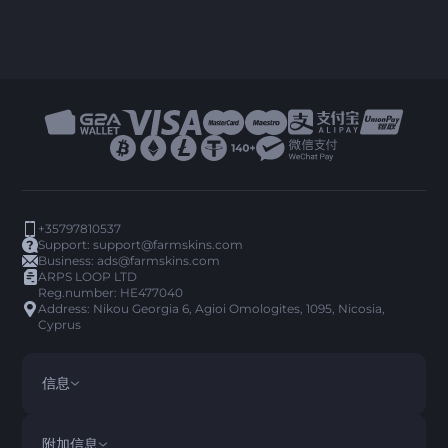
+35797810537
Support:
support@farmskins.com
Business:
ads@farmskins.com
ARPS LOOP LTD
Reg.number: HE477040
Address: Nikou Georgia 6, Agioi Omologites, 1095, Nicosia,
Cyprus
信息
条款与条件
DISCLAIMER
附加信息