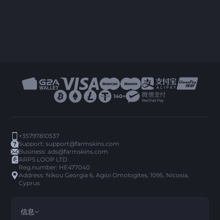
+35797810537
Support:
support@farmskins.com
Business:
ads@farmskins.com
ARPS LOOP LTD
Reg.number: HE477040
Address: Nikou Georgia 6, Agioi Omologites, 1095, Nicosia,
Cyprus
信息