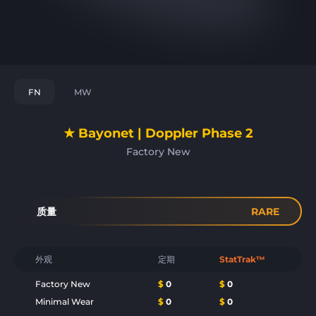
FN
MW
★ Bayonet | Doppler Phase 2
Factory New
质量
RARE
外观
定期
StatTrak™
Factory New
$
0
$
0
Minimal Wear
$
0
$
0