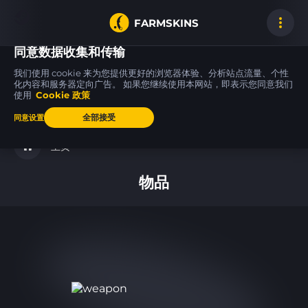
FARMSKINS
同意数据收集和传输
我们使用 cookie 来为您提供更好的浏览器体验、分析站点流量、个性
化内容和服务器定向广告。 如果您继续使用本网站，即表示您同意我们
使用
Cookie 政策
P2000
Glock-18
AWP
1
11
15
Royal Baroque
High Beam
Capillary
MW
MW
全部接受
同意设置
主页
物品