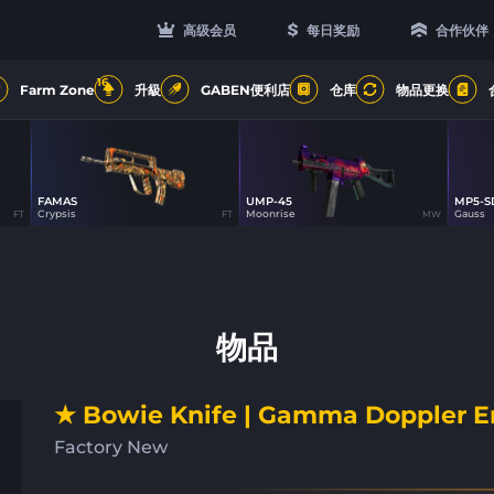
高级会员
每日奖励
合作伙伴
16
Farm Zone
升級
GABEN便利店
仓库
物品更换
FAMAS
UMP-45
MP5-S
15
15
Crypsis
Moonrise
Gauss
FT
FT
MW
物品
★ Bowie Knife | Gamma Doppler E
Factory New