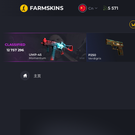
FARMSKINS
5 571
Cn
CLASSIFIED
12 757 296
UMP-45
P250
15
Momentum
MW
Verdigris
主页