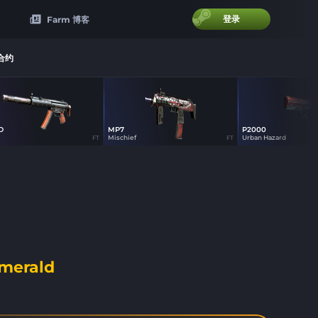
登录
Farm 博客
合约
D
MP7
P2000
15
15
52
Mischief
Urban Hazard
FT
FT
merald