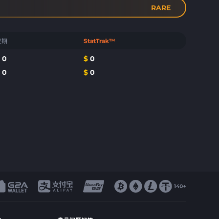
RARE
定期
StatTrak™
$
0
$
0
$
0
$
0