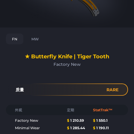
FN
MW
★ Butterfly Knife | Tiger Tooth
Factory New
质量
RARE
外观
定期
StatTrak™
Factory New
$
1 210.59
$
1 550.1
Minimal Wear
$
1 285.44
$
1 190.11