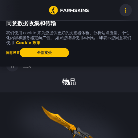
FARMSKINS
同意数据收集和传输
我们使用 cookie 来为您提供更好的浏览器体验、分析站点流量、个性
化内容和服务器定向广告。 如果您继续使用本网站，即表示您同意我们
使用
Cookie 政策
FAMAS
FAMAS
P2000
41
41
27
Teardown
Teardown
Sure Grip
FT
FT
全部接受
同意设置
主页
物品