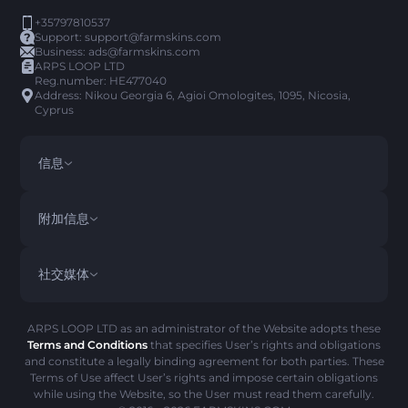
+35797810537
Support:
support@farmskins.com
Business:
ads@farmskins.com
ARPS LOOP LTD
Reg.number: HE477040
Address: Nikou Georgia 6, Agioi Omologites, 1095, Nicosia,
Cyprus
信息
条款与条件
DISCLAIMER
附加信息
PRIVACY POLICY
ABOUT US
常见问题解答
社交媒体
退款政策
CONTACT US
PICK’EM 历史
物品
AML政策
诈骗警告
ARPS LOOP LTD as an administrator of the Website adopts these
Terms and Conditions
that specifies User’s rights and obligations
COOKIE 政策
and constitute a legally binding agreement for both parties. These
Terms of Use affect User’s rights and impose certain obligations
while using the Website, so the User must read them carefully.