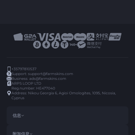
+35797810537
Support:
support@farmskins.com
Business:
ads@farmskins.com
ARPS LOOP LTD
Reg.number: HE477040
Address: Nikou Georgia 6, Agioi Omologites, 1095, Nicosia,
Cyprus
信息
条款与条件
DISCLAIMER
附加信息