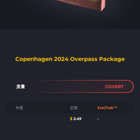
Copenhagen 2024 Overpass Package
质量
COVERT
外观
定期
StatTrak™
$
2.49
-