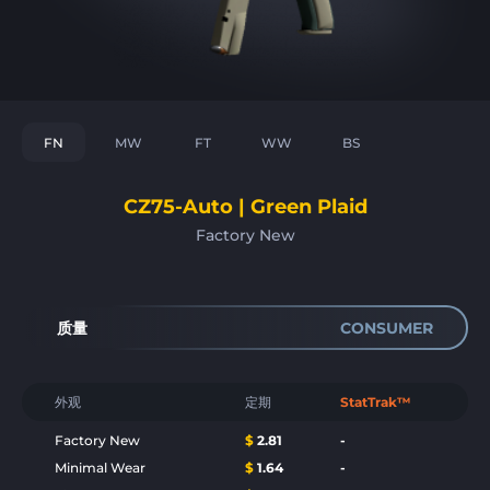
FN
MW
FT
WW
BS
CZ75-Auto | Green Plaid
Factory New
质量
CONSUMER
外观
定期
StatTrak™
Factory New
$
2.81
-
Minimal Wear
$
1.64
-