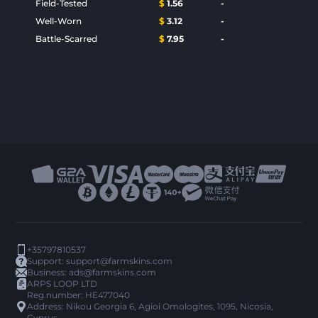
Field-Tested
$
1.56
-
Well-Worn
$
3.12
-
Battle-Scarred
$
7.95
-
+35797810537
Support:
support@farmskins.com
Business:
ads@farmskins.com
ARPS LOOP LTD
Reg.number: HE477040
Address: Nikou Georgia 6, Agioi Omologites, 1095, Nicosia,
Cyprus