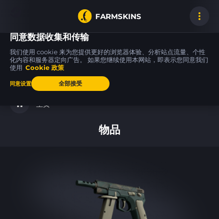
FARMSKINS
同意数据收集和传输
我们使用 cookie 来为您提供更好的浏览器体验、分析站点流量、个性
化内容和服务器定向广告。 如果您继续使用本网站，即表示您同意我们
使用
Cookie 政策
M4A1-S
MAC-10
MAC-10
35
23
23
Chantico's Fire
Light Box
Light Box
FT
FT
全部接受
同意设置
主页
物品