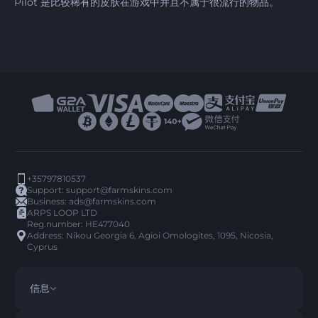
Pilot 是比较稀有的皮肤在游戏中并且不属于很流行的物品。
+35797810537
Support:
support@farmskins.com
Business:
ads@farmskins.com
ARPS LOOP LTD
Reg.number: HE477040
Address: Nikou Georgia 6, Agioi Omologites, 1095, Nicosia,
Cyprus
信息