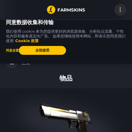
FARMSKINS
同意数据收集和传输
我们使用 cookie 来为您提供更好的浏览器体验、分析站点流量、个性
化内容和服务器定向广告。 如果您继续使用本网站，即表示您同意我们
使用
Cookie 政策
Glock-18
AWP
M4A4
0
53
38
Off World
Duality
Magnesium
FT
FT
全部接受
同意设置
主页
物品