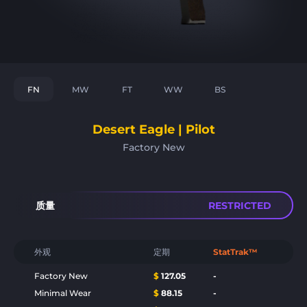
FN
MW
FT
WW
BS
Desert Eagle | Pilot
Factory New
质量
RESTRICTED
外观
定期
StatTrak™
Factory New
$
127.05
-
Minimal Wear
$
88.15
-