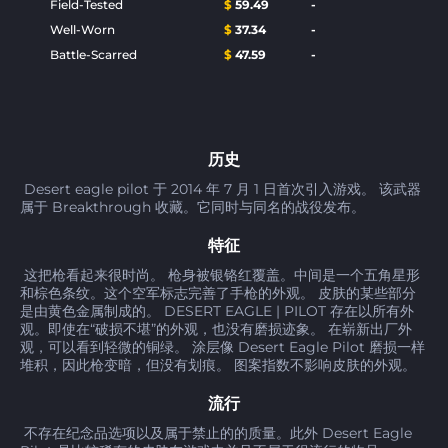
Field-Tested
$
59.49
-
Well-Worn
$
37.34
-
Battle-Scarred
$
47.59
-
历史
Desert eagle pilot 于 2014 年 7 月 1 日首次引入游戏。 该武器
属于 Breakthrough 收藏。它同时与同名的战役发布。
特征
这把枪看起来很时尚。 枪身被银铬红覆盖。中间是一个五角星形
和棕色条纹。这个空军标志完善了手枪的外观。 皮肤的某些部分
是由黄色金属制成的。 DESERT EAGLE | PILOT 存在以所有外
观。即使在“破损不堪”的外观，也没有磨损迹象。 在崭新出厂外
观，可以看到轻微的铜绿。 涂层像 Desert Eagle Pilot 磨损一样
堆积，因此枪变暗，但没有划痕。 图案指数不影响皮肤的外观。
流行
不存在纪念品选项以及属于禁止的的质量。此外 Desert Eagle