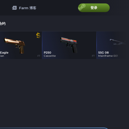
登录
Farm 博客
合约
 Eagle
P250
SSG 08
25
45
29
ian
Cassette
Mainframe 001
FT
FT