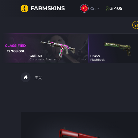
FARMSKINS
3 405
Cn
CLASSIFIED
12 768 001
Galil AR
USP-S
24
Chromatic Aberration
MW
Flashback
24
主页