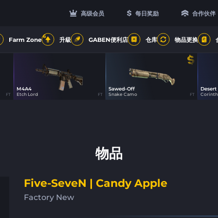
高级会员
每日奖励
合作伙伴
6
Farm Zone
升級
GABEN便利店
仓库
物品更换
M4A4
Sawed-Off
Desert
0
24
Etch Lord
Snake Camo
Corinth
FT
FT
FT
物品
Five-SeveN | Candy Apple
Factory New