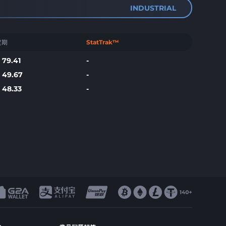
INDUSTRIAL
定期
StatTrak™
$
79.41
-
$
49.67
-
$
48.33
-