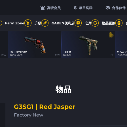
高级会员
每日奖励
合作伙伴
3
Farm Zone
升級
GABEN便利店
仓库
物品更换
R8 Revolver
Tec-9
MAG-7
19
33
Junk Yard
Rebel
Insomn
WW
MW
FT
物品
G3SG1 | Red Jasper
Factory New