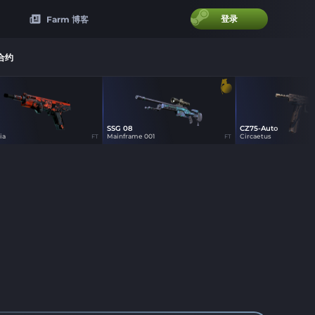
登录
Farm 博客
合约
SSG 08
CZ75-Auto
0
38
19
ia
Mainframe 001
Circaetus
FT
FT