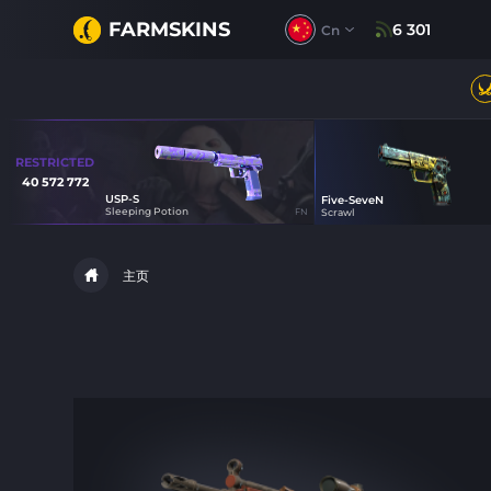
FARMSKINS
6 301
Cn
RESTRICTED
40 572 772
USP-S
Five-SeveN
12
Sleeping Potion
FN
Scrawl
29
主页