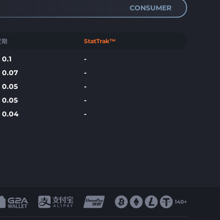
CONSUMER
定期
StatTrak™
$
0.1
-
$
0.07
-
$
0.05
-
$
0.05
-
$
0.04
-