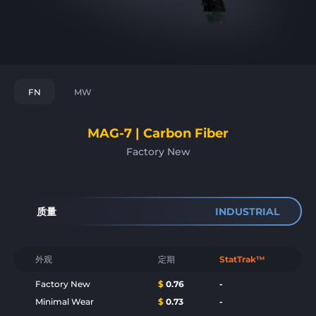
FN
MW
MAG-7 | Carbon Fiber
Factory New
质量
INDUSTRIAL
外观
定期
StatTrak™
Factory New
$
0.76
-
Minimal Wear
$
0.73
-