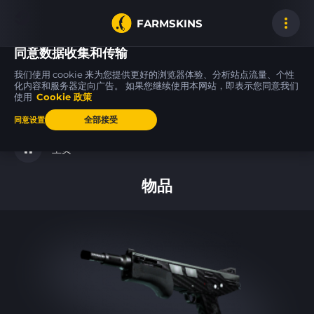
FARMSKINS
同意数据收集和传输
我们使用 cookie 来为您提供更好的浏览器体验、分析站点流量、个性
化内容和服务器定向广告。 如果您继续使用本网站，即表示您同意我们
使用
Cookie 政策
Desert Eagle
USP-S
46
42
75
46
Serpent Strike
Night Ops
FN
FT
全部接受
同意设置
主页
物品