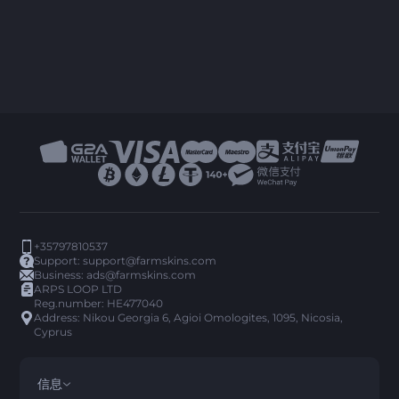
+35797810537
Support:
support@farmskins.com
Business:
ads@farmskins.com
ARPS LOOP LTD
Reg.number: HE477040
Address: Nikou Georgia 6, Agioi Omologites, 1095, Nicosia,
Cyprus
信息