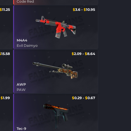
Code Red
$
11.25
$
3.6
-
$
10.95
M4A4
Evil Daimyo
$
15.58
$
2.09
-
$
8.64
AWP
PAW
-
$
1.99
$
0.29
-
$
0.67
Tec-9