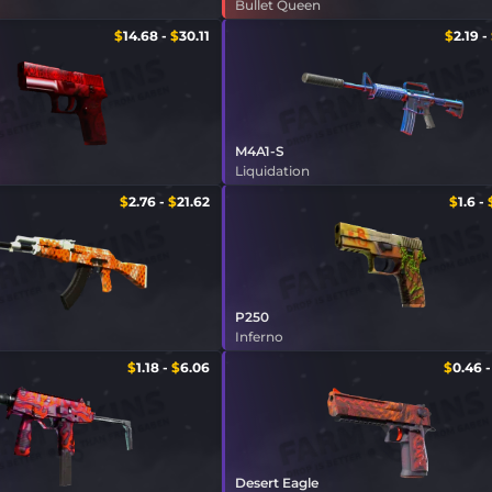
Bullet Queen
$
14.68
-
$
30.11
$
2.19
-
M4A1-S
Liquidation
$
2.76
-
$
21.62
$
1.6
-
P250
Inferno
$
1.18
-
$
6.06
$
0.46
Desert Eagle