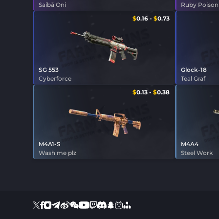
Saibā Oni
Ruby Poison
$
0.16
-
$
0.73
SG 553
Glock-18
Cyberforce
Teal Graf
$
0.13
-
$
0.38
M4A1-S
M4A4
Wash me plz
Steel Work