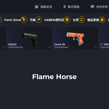
高级会员
每日奖励
合作伙伴
10
Farm Zone
升級
GABEN便利店
仓库
物品更换
P2000
Glock-18
ST
P90
0
58
Lifted Spirits
Coral Bloom
Tractio
FT
BS
FN
Flame Horse