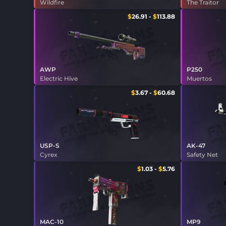
Wildfire
The Traitor
$
26.91
-
$
113.88
AWP
P250
Electric Hive
Muertos
$
3.67
-
$
60.68
USP-S
AK-47
Cyrex
Safety Net
$
1.03
-
$
5.76
MAC-10
MP9