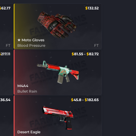
$
62.17
$
132.52
★ Moto Gloves
FT
Blood Pressure
FT
$
217.11
$
81.55
-
$
82.72
M4A4
Bullet Rain
136.54
$
45.8
-
$
182.65
Desert Eagle