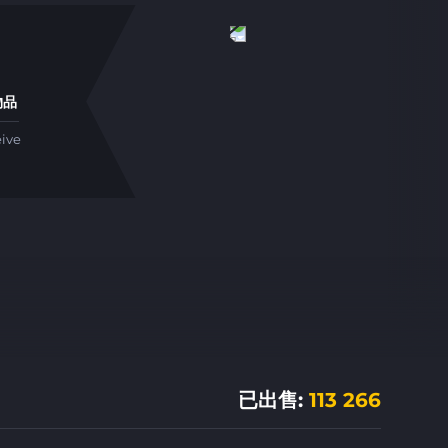
物品
eive
已出售
:
113 266