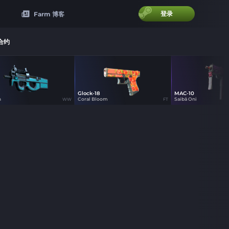
登录
Farm 博客
合约
Glock-18
MAC-10
0
58
46
n
Coral Bloom
Saibā Oni
WW
FT