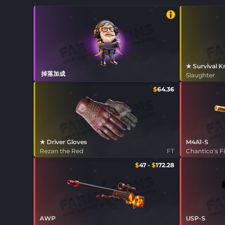
★ Survival K
掉落加成
Slaughter
$
64.36
★ Driver Gloves
M4A1-S
Rezan the Red
FT
Chantico's F
$
47
-
$
172.28
AWP
USP-S