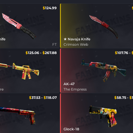
$
124.99
nife
★ Navaja Knife
FT
Crimson Web
$
125.06
-
$
267.88
$
107.76
-
AK-47
ire
The Empress
$
37.53
-
$
118.07
$
58.75
-
$
Glock-18