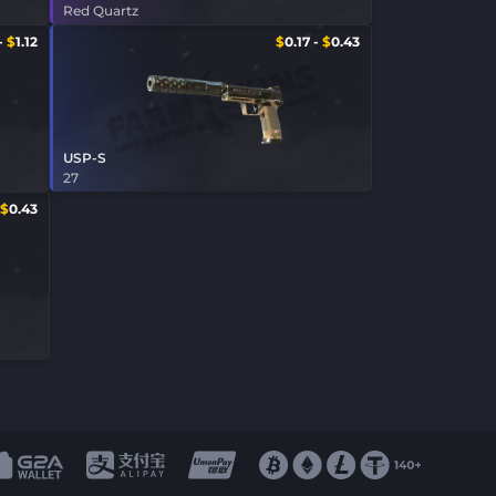
Red Quartz
-
$
1.12
$
0.17
-
$
0.43
USP-S
27
$
0.43