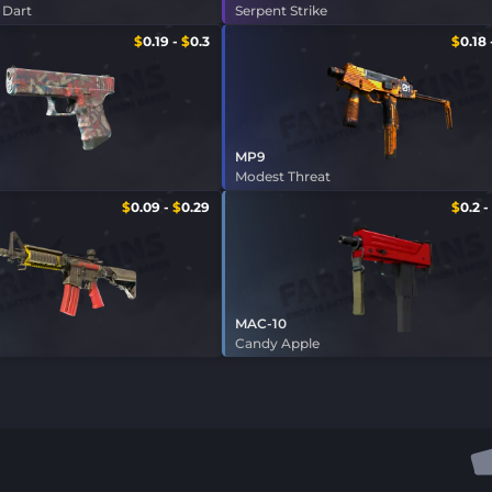
 Dart
Serpent Strike
$
0.19
-
$
0.3
$
0.18
MP9
Modest Threat
$
0.09
-
$
0.29
$
0.2
-
MAC-10
Candy Apple