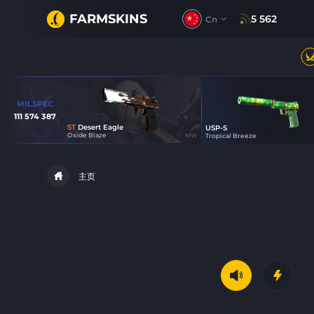
FARMSKINS
5 562
Cn
MILSPEC
111 574 387
ST
Desert Eagle
USP-S
0
Oxide Blaze
MW
Tropical Breeze
70
主页