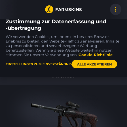
FARMSKINS
Zustimmung zur Datenerfassung und
-übertragung
Wir verwenden Cookies, um Ihnen ein besseres Browser-
Galil AR
Galil AR
M4A1-S
Erlebnis zu bieten, den Website-Traffic zu analysieren, Inhalte
13
18
47
Destroyer
Stone Cold
Night Terror
FT
FT
zu personalisieren und serverbezogene Werbung
bereitzustellen. Wenn Sie diese Website weiterhin nutzen,
stimmen Sie unserer Verwendung von
Cookie-Richtlinie
Hauptseite
ALLE AKZEPTIEREN
EINSTELLUNGEN ZUM EINVERSTÄNDNIS
Artikel