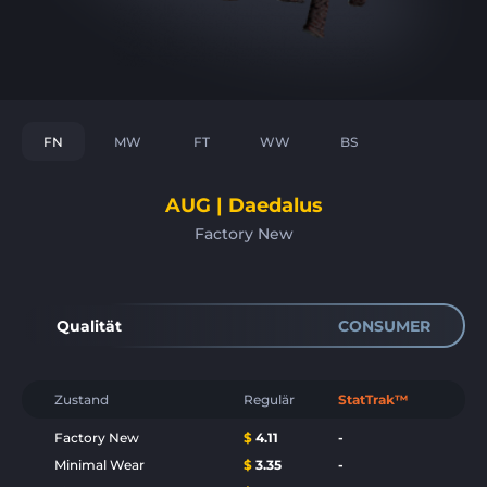
FN
MW
FT
WW
BS
AUG | Daedalus
Factory New
Qualität
CONSUMER
Zustand
Regulär
StatTrak™
Factory New
$
4.11
-
Minimal Wear
$
3.35
-