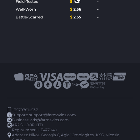
Field-Tested
$
4.21
-
Well-Worn
$
2.56
-
Battle-Scarred
$
2.55
-
+35797810537
Support:
support@farmskins.com
Business:
ads@farmskins.com
ARPS LOOP LTD
Reg.number: HE477040
Address: Nikou Georgia 6, Agioi Omologites, 1095, Nicosia,
Cyprus