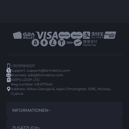
+35797810537
Support:
support@farmskins.com
Business:
ads@farmskins.com
ARPS LOOP LTD
Reg.number: HE477040
Address: Nikou Georgia 6, Agioi Omologites, 1095, Nicosia,
Cyprus
INFORMATIONEN
BEDINGUNGEN
DISCLAIMER
ZUSÄTZLICH