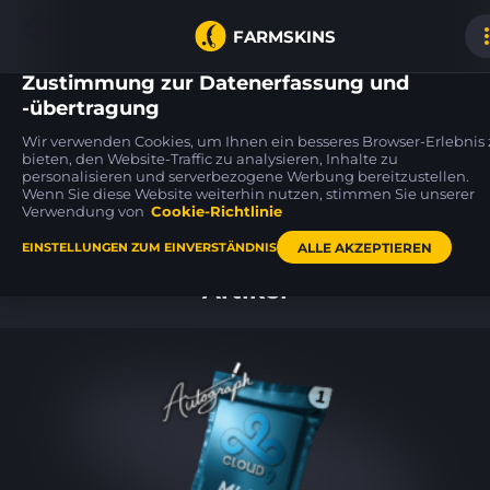
FARMSKINS
Zustimmung zur Datenerfassung und
-übertragung
Wir verwenden Cookies, um Ihnen ein besseres Browser-Erlebnis
M4A1-S
Desert Eagle
65
bieten, den Website-Traffic zu analysieren, Inhalte zu
1
65
25
Wash me plz
Blue Ply
WW
WW
personalisieren und serverbezogene Werbung bereitzustellen.
Wenn Sie diese Website weiterhin nutzen, stimmen Sie unserer
Verwendung von
Cookie-Richtlinie
Hauptseite
ALLE AKZEPTIEREN
EINSTELLUNGEN ZUM EINVERSTÄNDNIS
Artikel