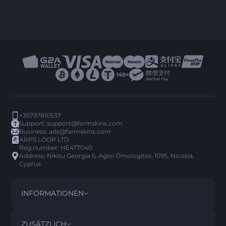
+35797810537
Support:
support@farmskins.com
Business:
ads@farmskins.com
ARPS LOOP LTD
Reg.number: HE477040
Address: Nikou Georgia 6, Agioi Omologites, 1095, Nicosia,
Cyprus
INFORMATIONEN
BEDINGUNGEN
DISCLAIMER
ZUSÄTZLICH