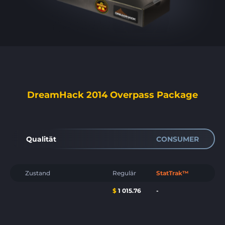
DreamHack 2014 Overpass Package
Qualität
CONSUMER
Zustand
Regulär
StatTrak™
$
1 015.76
-