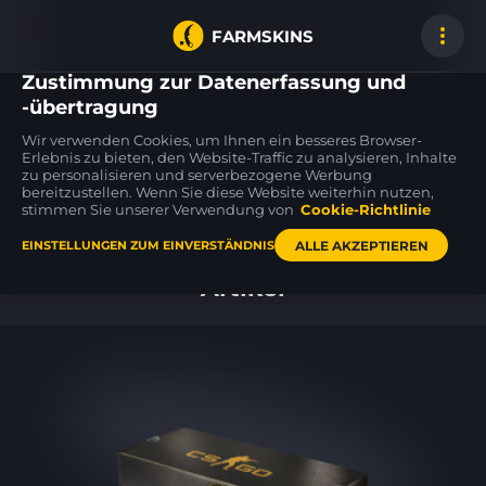
FARMSKINS
Zustimmung zur Datenerfassung und
-übertragung
Wir verwenden Cookies, um Ihnen ein besseres Browser-
M4A1-S
MAC-10
FAMAS
Erlebnis zu bieten, den Website-Traffic zu analysieren, Inhalte
5
35
35
Nitro
Palm
Teardown
BS
FT
zu personalisieren und serverbezogene Werbung
bereitzustellen. Wenn Sie diese Website weiterhin nutzen,
stimmen Sie unserer Verwendung von
Cookie-Richtlinie
Hauptseite
ALLE AKZEPTIEREN
EINSTELLUNGEN ZUM EINVERSTÄNDNIS
Artikel