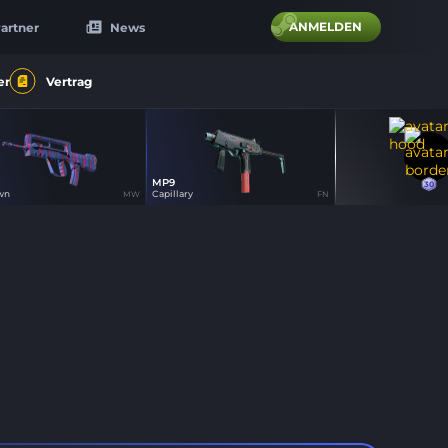
ANMELDEN
artner
News
er
Vertrag
MP9
30
15
26
30
wn
Capillary
MW
FN