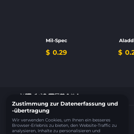
Mil-Spec
Aladd
$
0.29
$
0.
Zustimmung zur Datenerfassung und
-übertragung
+35797810537
Wir verwenden Cookies, um Ihnen ein besseres
Support:
support@farmskins.com
Browser-Erlebnis zu bieten, den Website-Traffic zu
Business:
ads@farmskins.com
analysieren, Inhalte zu personalisieren und
ARPS LOOP LTD