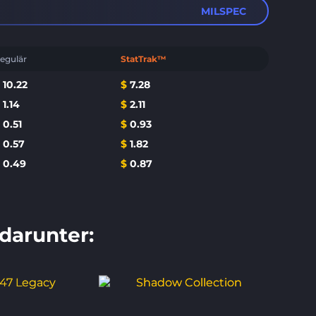
MILSPEC
egulär
StatTrak™
$
10.22
$
7.28
$
1.14
$
2.11
$
0.51
$
0.93
$
0.57
$
1.82
$
0.49
$
0.87
 darunter: