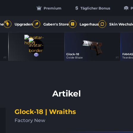
Premium
Täglicher Bonus
P
10
ne
Upgraden
Gaben's Store
Lagerhaus
Skin Wechsl
Glock-18
FAMAS
30
7
30
Oxide Blaze
Teardo
FT
FT
Artikel
Glock-18 | Wraiths
Factory New