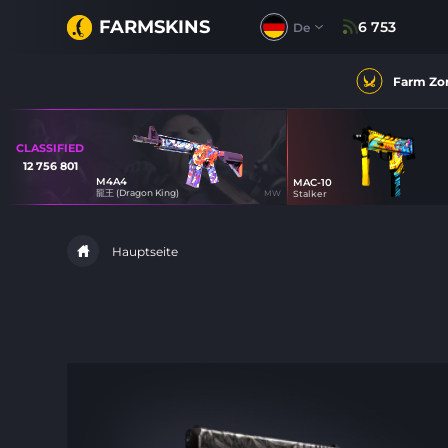
FARMSKINS
6 753
De
Farm Zo
CLASSIFIED
12 756 801
M4A4
MAC-10
52
龍王 (Dragon King)
MW
Stalker
70
Hauptseite