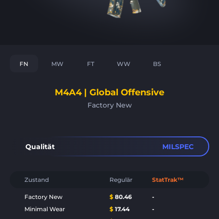
FN
MW
FT
WW
BS
M4A4 | Global Offensive
Factory New
Qualität
MILSPEC
Zustand
Regulär
StatTrak™
Factory New
$
80.46
-
Minimal Wear
$
17.44
-