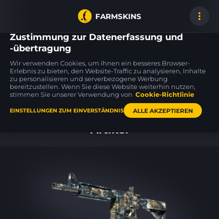
FARMSKINS
Zustimmung zur Datenerfassung und
-übertragung
Wir verwenden Cookies, um Ihnen ein besseres Browser-
P90
Five-SeveN
Dual Berettas
Erlebnis zu bieten, den Website-Traffic zu analysieren, Inhalte
0
0
29
Grim
Scrawl
Cobalt Quartz
MW
FT
zu personalisieren und serverbezogene Werbung
bereitzustellen. Wenn Sie diese Website weiterhin nutzen,
stimmen Sie unserer Verwendung von
Cookie-Richtlinie
Hauptseite
ALLE AKZEPTIEREN
EINSTELLUNGEN ZUM EINVERSTÄNDNIS
Artikel