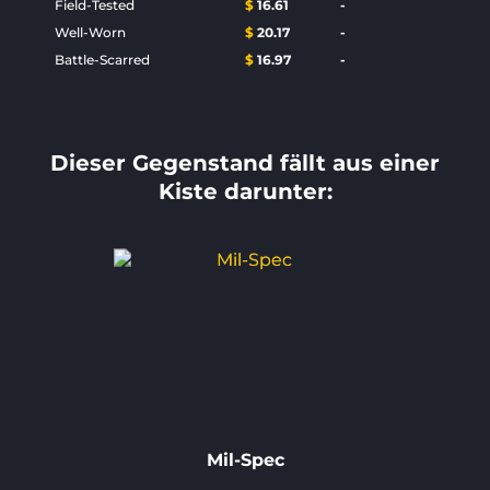
Field-Tested
$
16.61
-
Well-Worn
$
20.17
-
Battle-Scarred
$
16.97
-
Dieser Gegenstand fällt aus einer
Kiste darunter:
Mil-Spec