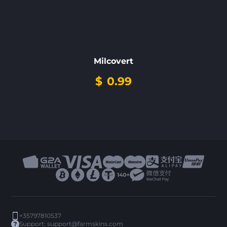
Milcovert
$
0.99
+35797810537
Support:
support@farmskins.com