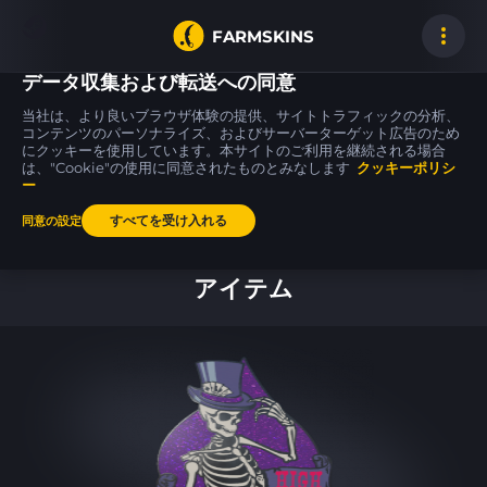
FARMSKINS
データ収集および転送への同意
当社は、より良いブラウザ体験の提供、サイトトラフィックの分析、
コンテンツのパーソナライズ、およびサーバーターゲット広告のため
にクッキーを使用しています。本サイトのご利用を継続される場合
AUG
MP9
FAMAS
Tom Cat
Featherweight
Meow 36
は、"Cookie"の使用に同意されたものとみなします
ST
FT
クッキーポリシ
BS
ー
すべてを受け入れる
同意の設定
ホーム
アイテム