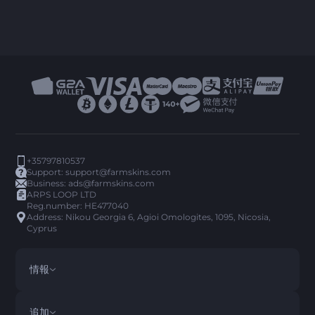
+35797810537
Support:
support@farmskins.com
Business:
ads@farmskins.com
ARPS LOOP LTD
Reg.number: HE477040
Address: Nikou Georgia 6, Agioi Omologites, 1095, Nicosia,
Cyprus
情報
利用規約
DISCLAIMER
追加