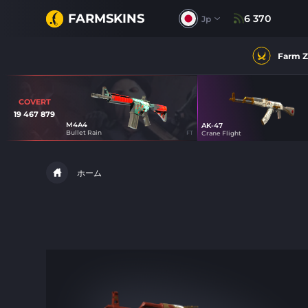
FARMSKINS
6 370
Jp
Farm 
COVERT
19 467 879
M4A4
AK-47
57
Bullet Rain
FT
Crane Flight
57
ホーム