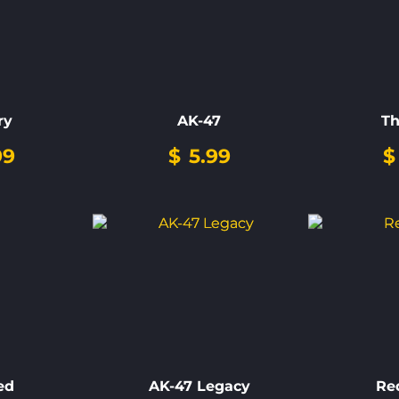
ry
AK-47
Th
99
$
5.99
$
ed
AK-47 Legacy
Re