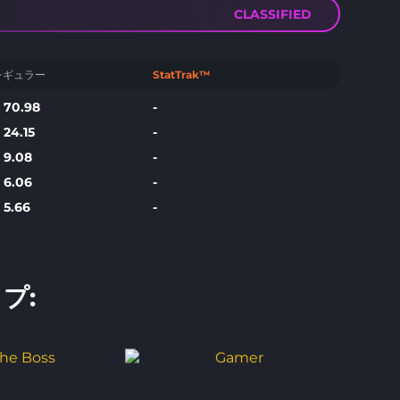
CLASSIFIED
レギュラー
StatTrak™
$
70.98
-
$
24.15
-
$
9.08
-
$
6.06
-
$
5.66
-
プ: