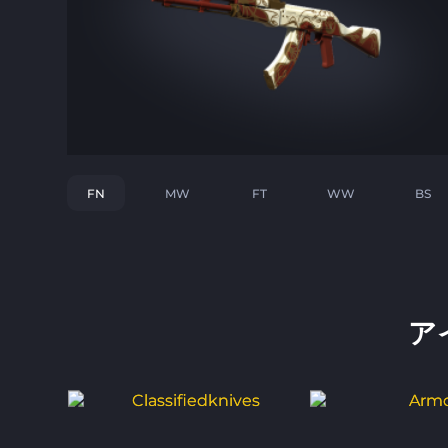
FN
MW
FT
WW
BS
ア