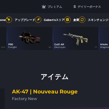
プレミアム
デイリーボーナス
4
Zone
アップグレード
Gaben'sストア
倉庫
スキンチェンジ
P90
Galil AR
M4A4
7
8
Freight
Destroyer
Magne
WW
BS
FT
アイテム
AK-47 | Nouveau Rouge
Factory New