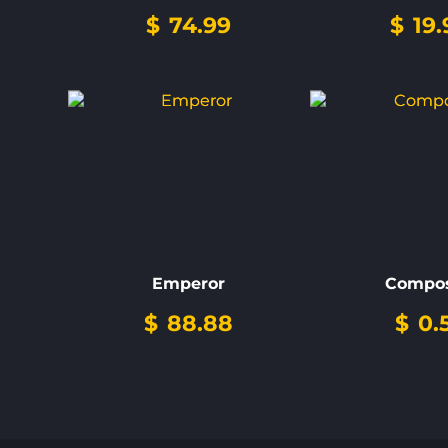
$
74.99
$
19.
Emperor
Compos
$
88.88
$
0.