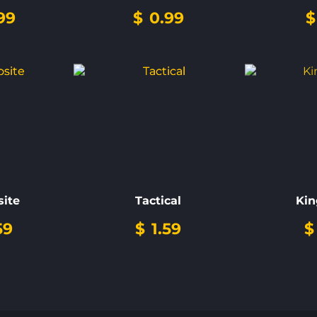
99
$
0.99
$
ite
Tactical
Kin
59
$
1.59
$