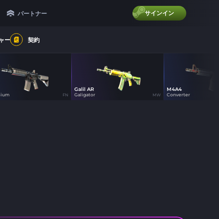
サインイン
パートナー
ャー
契約
Galil AR
M4A4
9
20
61
sium
Galigator
Converter
FN
MW