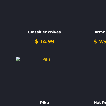
Classifiedknives
Armo
$
14.99
$
7.
Pika
Hot R