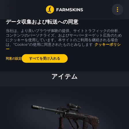
FARMSKINS
データ収集および転送への同意
当社は、より良いブラウザ体験の提供、サイトトラフィックの分析、
コンテンツのパーソナライズ、およびサーバーターゲット広告のため
にクッキーを使用しています。本サイトのご利用を継続される場合
Zeus x27
Glock-18
Glock-18
16
16
24
Earth Mandala
Block-18
Gamma Doppler
は、"Cookie"の使用に同意されたものとみなします
BS
クッキーポリシ
FT
ー
すべてを受け入れる
同意の設定
ホーム
アイテム