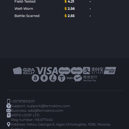
Field-Tested
$
4.21
-
Well-Worn
$
2.56
-
Battle-Scarred
$
2.55
-
+35797810537
Support:
support@farmskins.com
Business:
ads@farmskins.com
ARPS LOOP LTD
Reg.number: HE477040
Address: Nikou Georgia 6, Agioi Omologites, 1095, Nicosia,
Cyprus