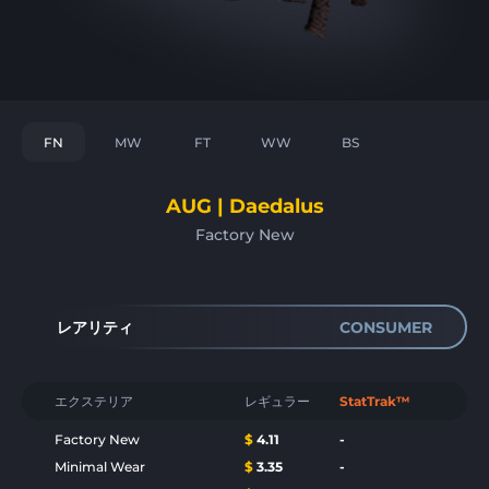
FN
MW
FT
WW
BS
AUG | Daedalus
Factory New
レアリティ
CONSUMER
エクステリア
レギュラー
StatTrak™
Factory New
$
4.11
-
Minimal Wear
$
3.35
-