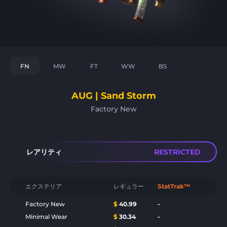
FN
MW
FT
WW
BS
AUG | Sand Storm
Factory New
レアリティ
RESTRICTED
エクステリア
レギュラー
StatTrak™
Factory New
$
40.99
-
Minimal Wear
$
30.34
-