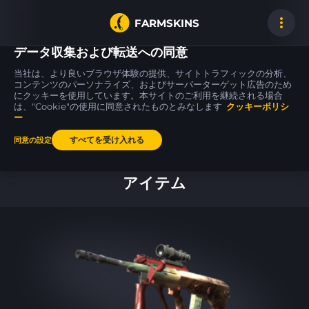
FARMSKINS
データ収集および転送への同意
当社は、より良いブラウザ体験の提供、サイトトラフィックの分析、
コンテンツのパーソナライズ、およびサーバーターゲット広告のため
にクッキーを使用しています。本サイトのご利用を継続される場合
Glock-18
M4A4
P2000
42
18
18
Vogue
Magnesium
Sure Grip
は、"Cookie"の使用に同意されたものとみなします
MW
WW
クッキーポリシ
ー
すべてを受け入れる
同意の設定
ホーム
アイテム