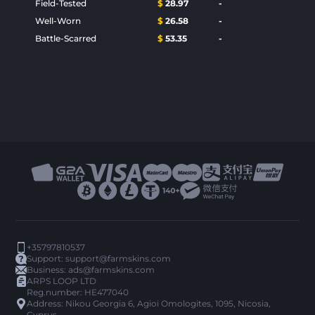
Field-Tested
$
28.97
-
Well-Worn
$
26.58
-
Battle-Scarred
$
53.35
-
+35797810537
Support:
support@farmskins.com
Business:
ads@farmskins.com
ARPS LOOP LTD
Reg.number: HE477040
Address: Nikou Georgia 6, Agioi Omologites, 1095, Nicosia,
Cyprus