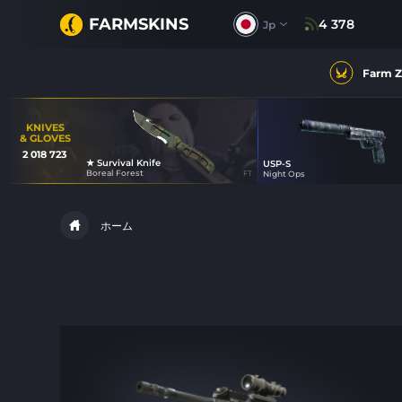
FARMSKINS
4 378
Jp
Farm 
KNIVES
& GLOVES
2 018 723
★ Survival Knife
USP-S
21
Boreal Forest
FT
Night Ops
31
ホーム