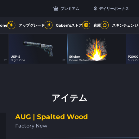
プレミアム
デイリーボーナス
6
Zone
アップグレード
Gaben'sストア
倉庫
スキンチェンジ
USP-S
Sticker
P2000
3
21
Night Ops
Boom Detonation
Sure Gr
FT
FT
アイテム
AUG | Spalted Wood
Factory New