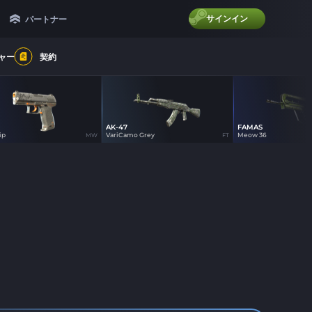
サインイン
パートナー
ャー
契約
AK-47
FAMAS
26
21
21
ip
VariCamo Grey
Meow 36
MW
FT