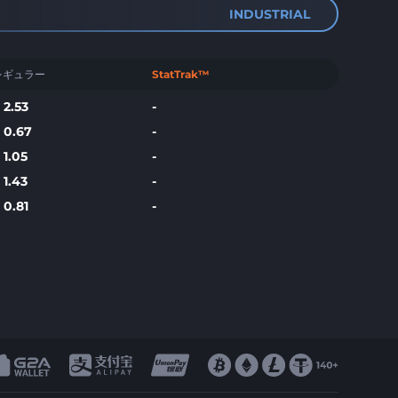
INDUSTRIAL
レギュラー
StatTrak™
$
2.53
-
$
0.67
-
$
1.05
-
$
1.43
-
$
0.81
-