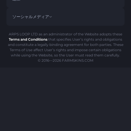
PRIVACY POLICY
ABOUT US
FAQ
ソーシャルメディア
払い戻し規約
CONTACT US
PICK’EM 履歴
アイテム
AMLポリシー
詐欺警告
ARPS LOOP LTD as an administrator of the Website adopts these
Terms and Conditions
that specifies User’s rights and obligations
クッキーポリシー
and constitute a legally binding agreement for both parties. These
Terms of Use affect User’s rights and impose certain obligations
while using the Website, so the User must read them carefully.
© 2016—2026
FARMSKINS.COM