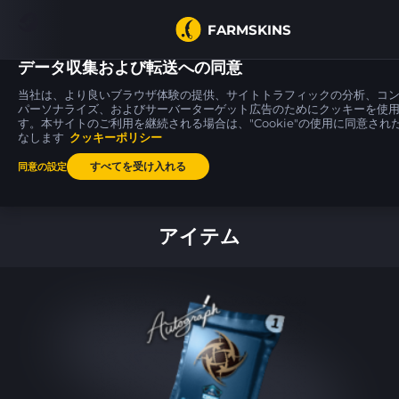
FARMSKINS
データ収集および転送への同意
当社は、より良いブラウザ体験の提供、サイトトラフィックの分析、コ
パーソナライズ、およびサーバーターゲット広告のためにクッキーを使
す。本サイトのご利用を継続される場合は、"Cookie"の使用に同意され
MAC-10
Glock-18
Five-SeveN
1
6
0
Monkeyflage
Block-18
Scrawl
なします
クッキーポリシー
FT
BS
すべてを受け入れる
同意の設定
ホーム
アイテム