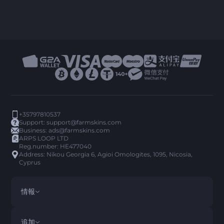
+35797810537
Support:
support@farmskins.com
Business:
ads@farmskins.com
ARPS LOOP LTD
Reg.number: HE477040
Address: Nikou Georgia 6, Agioi Omologites, 1095, Nicosia,
Cyprus
情報
利用規約
DISCLAIMER
追加