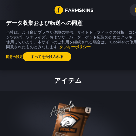
FARMSKINS
データ収集および転送への同意
当社は、より良いブラウザ体験の提供、サイトトラフィックの分析、コ
ンツのパーソナライズ、およびサーバーターゲット広告のためにクッキ
使用しています。本サイトのご利用を継続される場合は、"Cookie"の使
CZ75-Auto
SSG 08
Tec-9
19
17
17
Tacticat
Memorial
Rebel
同意されたものとみなします
FT
クッキーポリシー
FT
すべてを受け入れる
同意の設定
ホーム
アイテム