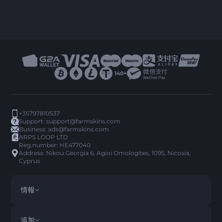
+35797810537
Support:
support@farmskins.com
Business:
ads@farmskins.com
ARPS LOOP LTD
Reg.number: HE477040
Address: Nikou Georgia 6, Agioi Omologites, 1095, Nicosia,
Cyprus
情報
利用規約
DISCLAIMER
追加