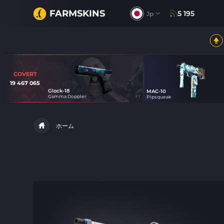
FARMSKINS
5 195
Jp
COVERT
19 467 065
Glock-18
MAC-10
1
Gamma Doppler
FT
Pipsqueak
70
ホーム