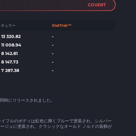
COVERT
レギュラー
StatTrak™
$
13 320.82
-
$
11 008.94
-
$
8 142.81
-
$
8 147.73
-
$
7 287.38
-
eb の開始と同時にリリースされました。
ん。 ライフルのボディは虹色に輝くブルーで塗装され、シルバー
ージュに塗装され、クラシックなオールド ノルドの装飾が