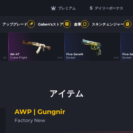
プレミアム
デイリーボーナス
アップグレード
Gaben'sストア
倉庫
スキンチェンジャー
AK-47
Five-SeveN
Five-S
70
15
Crane Flight
Scrawl
Scrawl
BS
MW
MW
アイテム
AWP | Gungnir
Factory New