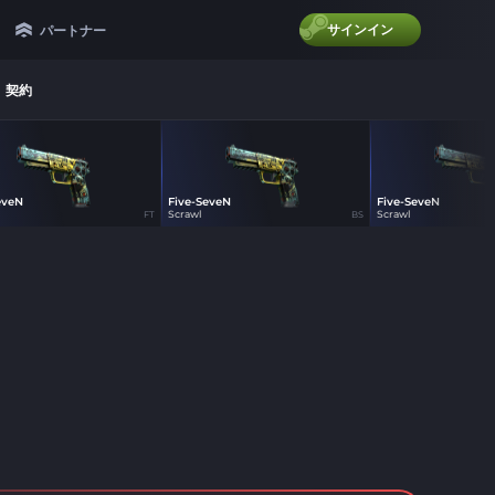
サインイン
パートナー
契約
eveN
Five-SeveN
Five-SeveN
15
15
15
Scrawl
Scrawl
FT
BS