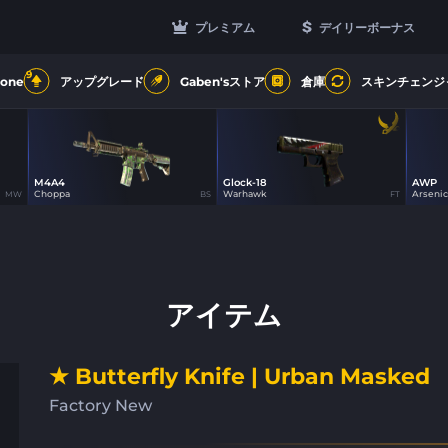
プレミアム
デイリーボーナス
9
Zone
アップグレード
Gaben'sストア
倉庫
スキンチェンジ
M4A4
Glock-18
AWP
0
75
Choppa
Warhawk
Arsenic 
MW
BS
FT
アイテム
★ Butterfly Knife | Urban Masked
Factory New