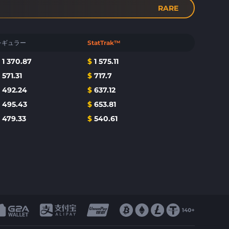
RARE
レギュラー
StatTrak™
$
1 370.87
$
1 575.11
$
571.31
$
717.7
$
492.24
$
637.12
$
495.43
$
653.81
$
479.33
$
540.61