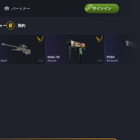
サインイン
パートナー
ャー
契約
MAC-10
P250
100
100
75
Spill
Allure
Re.built
WW
WW