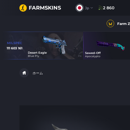
FARMSKINS
2 860
Jp
Farm 
MILSPEC
111 603 161
Desert Eagle
Sawed-Off
13
Blue Ply
FN
Apocalypto
13
ホーム