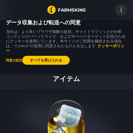
FARMSKINS
データ収集および転送への同意
当社は、より良いブラウザ体験の提供、サイトトラフィックの分析、
コンテンツのパーソナライズ、およびサーバーターゲット広告のため
にクッキーを使用しています。本サイトのご利用を継続される場合
USP-S
AK-47
USP-S
62
62
62
Silent Shot
Uncharted
Silent Shot
は、"Cookie"の使用に同意されたものとみなします
WW
クッキーポリシ
FT
ー
すべてを受け入れる
同意の設定
ホーム
アイテム