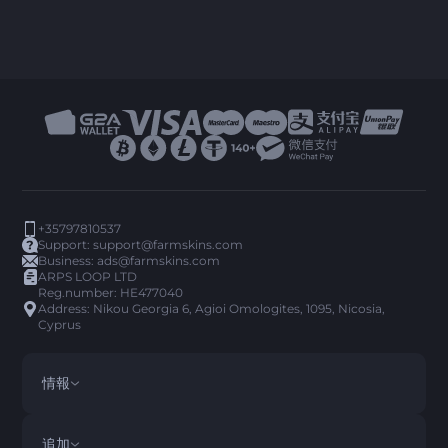
+35797810537
Support:
support@farmskins.com
Business:
ads@farmskins.com
ARPS LOOP LTD
Reg.number: HE477040
Address: Nikou Georgia 6, Agioi Omologites, 1095, Nicosia,
Cyprus
情報
利用規約
DISCLAIMER
追加