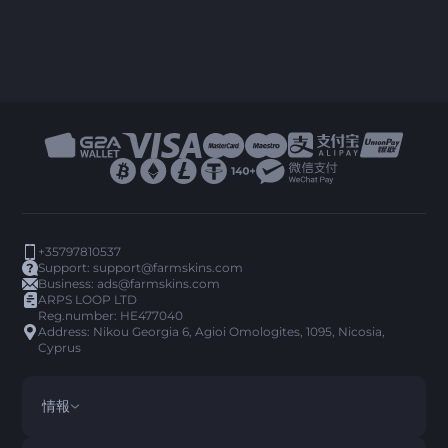
+35797810537
Support:
support@farmskins.com
Business:
ads@farmskins.com
ARPS LOOP LTD
Reg.number: HE477040
Address: Nikou Georgia 6, Agioi Omologites, 1095, Nicosia,
Cyprus
情報