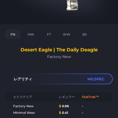
FN
MW
FT
WW
BS
Desert Eagle | The Daily Deagle
Factory New
レアリティ
MILSPEC
エクステリア
レギュラー
StatTrak™
Factory New
$
0.96
-
Minimal Wear
$
0.41
-