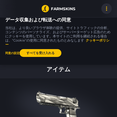
FARMSKINS
データ収集および転送への同意
当社は、より良いブラウザ体験の提供、サイトトラフィックの分析、
コンテンツのパーソナライズ、およびサーバーターゲット広告のため
にクッキーを使用しています。本サイトのご利用を継続される場合
M4A1-S
SSG 08
MP5-SD
9
35
35
Night Terror
Memorial
Necro Jr.
は、"Cookie"の使用に同意されたものとみなします
FT
WW
クッキーポリシ
ー
すべてを受け入れる
同意の設定
ホーム
アイテム