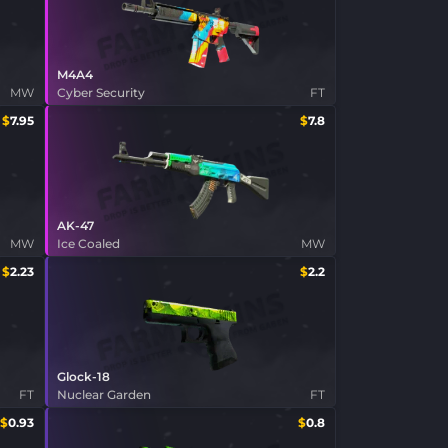
M4A4
MW
Cyber Security
FT
$
7.95
$
7.8
AK-47
MW
Ice Coaled
MW
$
2.23
$
2.2
Glock-18
FT
Nuclear Garden
FT
$
0.93
$
0.8