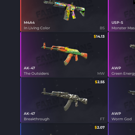
M4A4
USP-S
In Living Color
BS
Monster Ma
$
14.13
AK-47
AWP
The Outsiders
MW
Green Energ
$
2.55
AK-47
AWP
Breakthrough
FT
Worm God
$
2.07