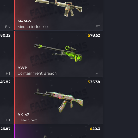
M4A1-S
FN
Mecha Industries
FT
$
80.32
$
78.52
AWP
FT
Containment Breach
FT
46.82
$
35.38
AK-47
FT
Head Shot
FT
$
23.87
$
20.3