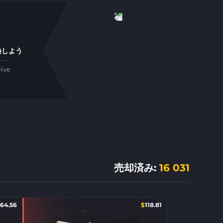
換しよう
eive
売却済み
:
16 031
164.56
$
118.81