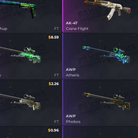
AK-47
shup
FT
Crane Flight
$
8.59
AWP
y
FT
Atheris
$
2.26
AWP
FT
Phobos
$
0.96