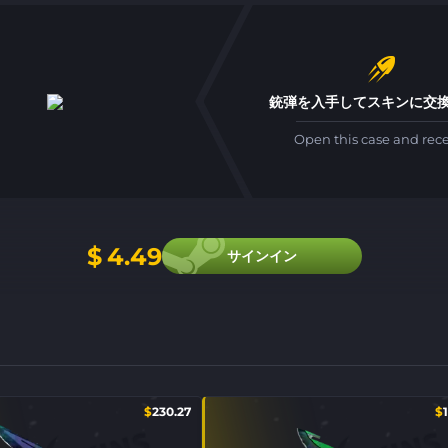
銃弾
を入手してスキンに交
Open this case and rec
$
4.49
サインイン
$
230.27
$