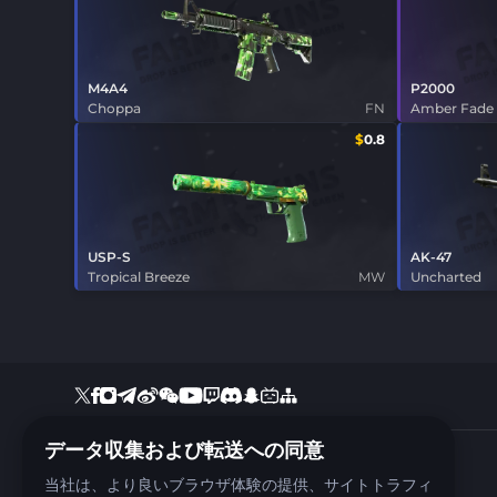
M4A4
P2000
Choppa
FN
Amber Fade
$
0.8
USP-S
AK-47
Tropical Breeze
MW
Uncharted
データ収集および転送への同意
+35797810537
当社は、より良いブラウザ体験の提供、サイトトラフィ
Support:
support@farmskins.com