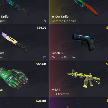
 Knife
★ Gut Knife
pler
FN
Gamma Doppler
$
91.74
nife
Glock-18
ned
FT
Gamma Doppler
$
65.68
$
es
M4A4
FT
Full Throttle
$
23.88