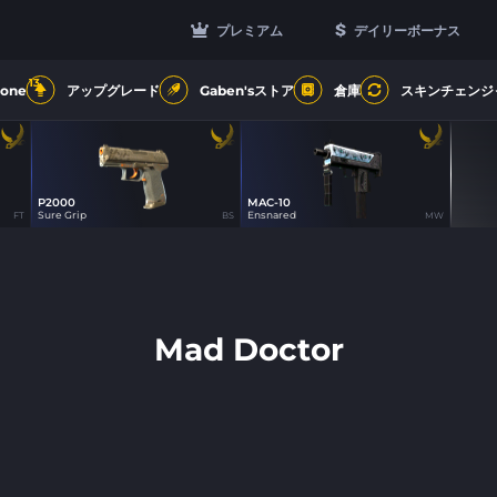
プレミアム
デイリーボーナス
13
Zone
アップグレード
Gaben'sストア
倉庫
スキンチェンジ
P2000
MAC-10
22
22
Sure Grip
Ensnared
FT
BS
MW
Mad Doctor