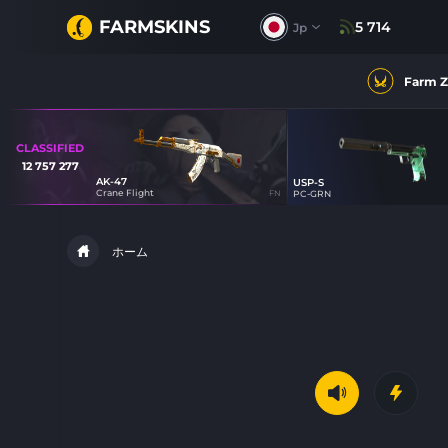
FARMSKINS
5 714
Jp
Farm 
CLASSIFIED
12 757 277
AK-47
USP-S
22
Crane Flight
FN
PC-GRN
34
ホーム