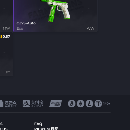
CZ75-Auto
MW
Eco
WW
$
0.57
FT
US
FAQ
T US
PICK’EM 履歴