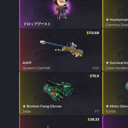
★ Huntsman
ドロップブースト
Gamma Dop
$
112.68
AWP
★ Survival K
Queen's Gambit
MW
Case Harde
$
75.9
★ Broken Fang Gloves
★ Moto Glov
Jade
FT
Turtle
$
28.33