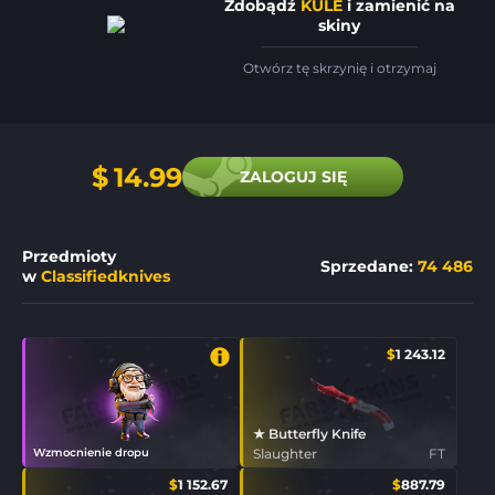
Zdobądź
KULE
i zamienić na
skiny
Otwórz tę skrzynię i otrzymaj
$
14.99
ZALOGUJ SIĘ
Przedmioty
Sprzedane
:
74 486
w
Classifiedknives
$
1 243.12
★ Butterfly Knife
Wzmocnienie dropu
Slaughter
FT
$
1 152.67
$
887.79