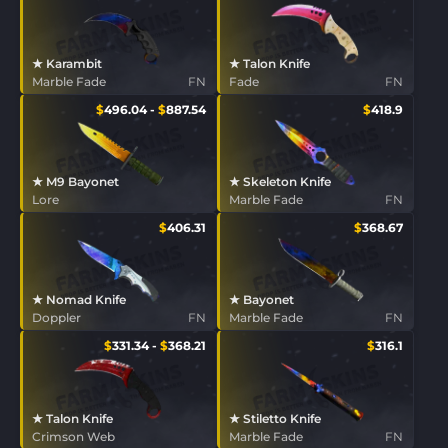
★ Karambit
★ Talon Knife
Marble Fade
FN
Fade
FN
$
496.04
-
$
887.54
$
418.9
★ M9 Bayonet
★ Skeleton Knife
Lore
Marble Fade
FN
$
406.31
$
368.67
★ Nomad Knife
★ Bayonet
Doppler
FN
Marble Fade
FN
$
331.34
-
$
368.21
$
316.1
★ Talon Knife
★ Stiletto Knife
Crimson Web
Marble Fade
FN