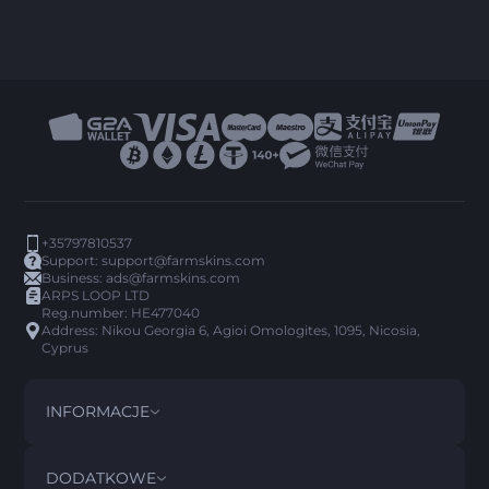
+35797810537
Support:
support@farmskins.com
Business:
ads@farmskins.com
ARPS LOOP LTD
Reg.number: HE477040
Address: Nikou Georgia 6, Agioi Omologites, 1095, Nicosia,
Cyprus
INFORMACJE
REGULAMIN
DISCLAIMER
DODATKOWE