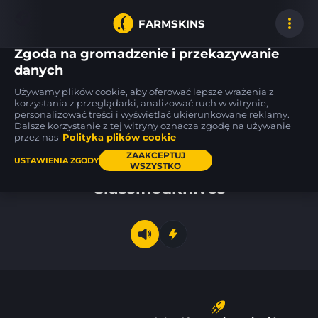
FARMSKINS
Zgoda na gromadzenie i przekazywanie
danych
Używamy plików cookie, aby oferować lepsze wrażenia z
SG 553
Nova
SG 553
korzystania z przeglądarki, analizować ruch w witrynie,
1
1
1
Danger Close
Windblown
Danger Close
ST
WW
ST
FT
personalizować treści i wyświetlać ukierunkowane reklamy.
Dalsze korzystanie z tej witryny oznacza zgodę na używanie
przez nas
Polityka plików cookie
Pulpit
ZAAKCEPTUJ
USTAWIENIA ZGODY
WSZYSTKO
Classifiedknives