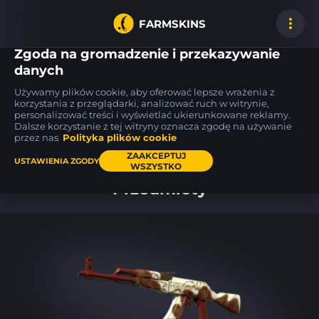
FARMSKINS
Zgoda na gromadzenie i przekazywanie
danych
Używamy plików cookie, aby oferować lepsze wrażenia z
P250
64
64
korzystania z przeglądarki, analizować ruch w witrynie,
38
64
64
Cassette
BS
personalizować treści i wyświetlać ukierunkowane reklamy.
Dalsze korzystanie z tej witryny oznacza zgodę na używanie
przez nas
Polityka plików cookie
Pulpit
ZAAKCEPTUJ
USTAWIENIA ZGODY
WSZYSTKO
Przedmioty