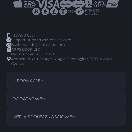
+35797810537
Support:
support@farmskins.com
Business:
ads@farmskins.com
ARPS LOOP LTD
Reg.number: HE477040
Address: Nikou Georgia 6, Agioi Omologites, 1095, Nicosia,
Cyprus
INFORMACJE
REGULAMIN
DISCLAIMER
DODATKOWE
PRIVACY POLICY
ABOUT US
FAQ
MEDIA SPOŁECZNOŚCIOWE
POLITYKA ZWROTÓW
CONTACT US
HISTORIA PICK’EM
PRZEDMIOTY
POLITYKA AML
SCAM OSTRZEŻENIE