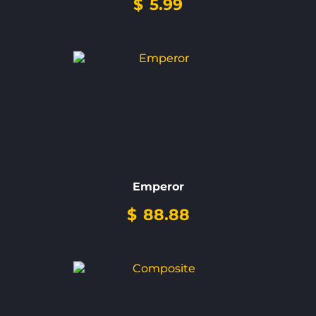
$
5.99
Emperor
$
88.88