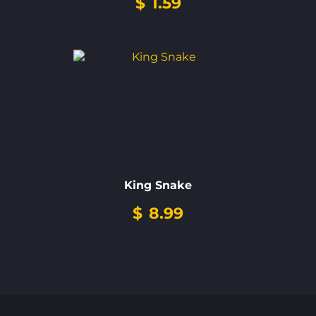
$
1.59
King Snake
$
8.99