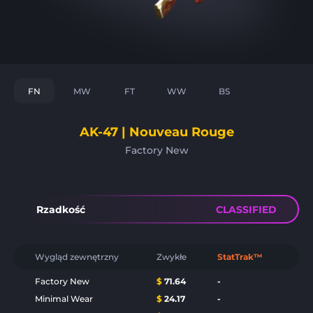
FN
MW
FT
WW
BS
AK-47 | Nouveau Rouge
Factory New
Rzadkość
CLASSIFIED
Wygląd zewnętrzny
Zwykłe
StatTrak™
Factory New
$
71.64
-
Minimal Wear
$
24.17
-