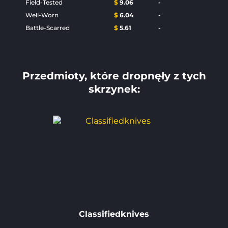
Field-Tested
$
9.06
-
Well-Worn
$
6.04
-
Battle-Scarred
$
5.61
-
Przedmioty, które dropnęły z tych
skrzynek:
Classifiedknives