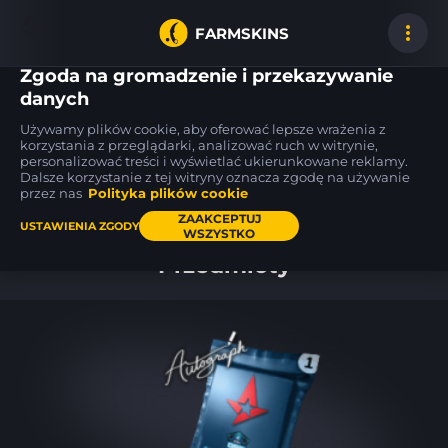
FARMSKINS
Zgoda na gromadzenie i przekazywanie
danych
Używamy plików cookie, aby oferować lepsze wrażenia z
P2000
Desert Eagle
P250
korzystania z przeglądarki, analizować ruch w witrynie,
2
50
62
Imperial
Meteorite
Valence
ST
FN
FT
personalizować treści i wyświetlać ukierunkowane reklamy.
Dalsze korzystanie z tej witryny oznacza zgodę na używanie
przez nas
Polityka plików cookie
Pulpit
ZAAKCEPTUJ
USTAWIENIA ZGODY
WSZYSTKO
Przedmioty