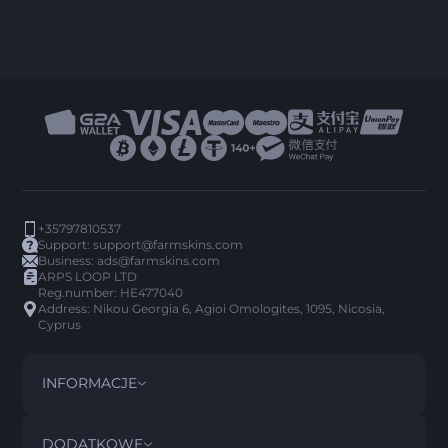
+35797810537
Support:
support@farmskins.com
Business:
ads@farmskins.com
ARPS LOOP LTD
Reg.number: HE477040
Address: Nikou Georgia 6, Agioi Omologites, 1095, Nicosia,
Cyprus
INFORMACJE
REGULAMIN
DISCLAIMER
DODATKOWE