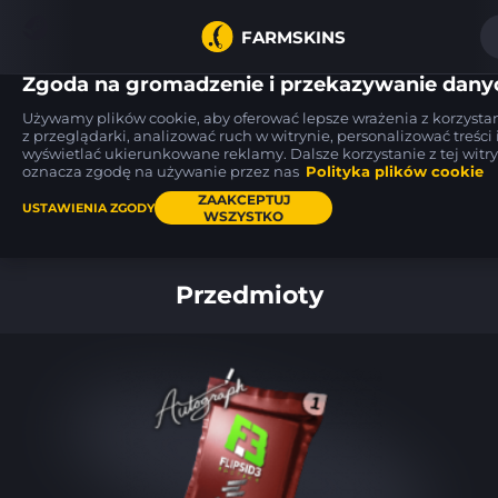
FARMSKINS
Zgoda na gromadzenie i przekazywanie dany
Używamy plików cookie, aby oferować lepsze wrażenia z korzysta
z przeglądarki, analizować ruch w witrynie, personalizować treści 
wyświetlać ukierunkowane reklamy. Dalsze korzystanie z tej witr
USP-S
AWP
CZ75-Auto
28
28
18
27
Safari Mesh
Vendetta
oznacza zgodę na używanie przez nas
FT
Polityka plików cookie
FT
ZAAKCEPTUJ
USTAWIENIA ZGODY
WSZYSTKO
Pulpit
Przedmioty