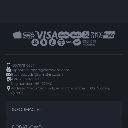
+35797810537
Support:
support@farmskins.com
Business:
ads@farmskins.com
ARPS LOOP LTD
Reg.number: HE477040
Address: Nikou Georgia 6, Agioi Omologites, 1095, Nicosia,
Cyprus
INFORMACJE
REGULAMIN
DISCLAIMER
DODATKOWE