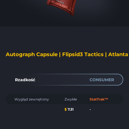
Autograph Capsule | Flipsid3 Tactics | Atlanta
Rzadkość
CONSUMER
Wygląd zewnętrzny
Zwykłe
StatTrak™
$
7.31
-