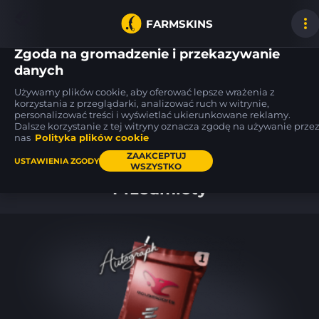
FARMSKINS
Zgoda na gromadzenie i przekazywanie
danych
Używamy plików cookie, aby oferować lepsze wrażenia z
USP-S
MP9
FAMAS
korzystania z przeglądarki, analizować ruch w witrynie,
35
100
100
Night Ops
Shredded
Meow 36
BS
FN
personalizować treści i wyświetlać ukierunkowane reklamy.
Dalsze korzystanie z tej witryny oznacza zgodę na używanie prze
nas
Polityka plików cookie
Pulpit
ZAAKCEPTUJ
USTAWIENIA ZGODY
WSZYSTKO
Przedmioty