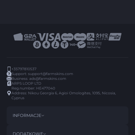
+35797810537
Support:
support@farmskins.com
Business:
ads@farmskins.com
ARPS LOOP LTD
Reg.number: HE477040
Address: Nikou Georgia 6, Agioi Omologites, 1095, Nicosia,
Cyprus
INFORMACJE
REGULAMIN
DISCLAIMER
DODATKOWE