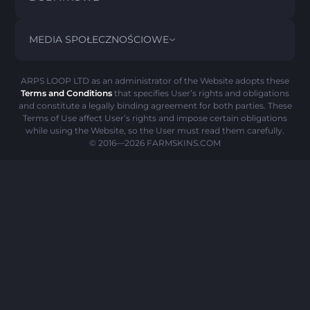
PRIVACY POLICY
ABOUT US
FAQ
MEDIA SPOŁECZNOŚCIOWE
POLITYKA ZWROTÓW
CONTACT US
HISTORIA PICK’EM
PRZEDMIOTY
POLITYKA AML
SCAM OSTRZEŻENIE
ARPS LOOP LTD as an administrator of the Website adopts these
Terms and Conditions
that specifies User’s rights and obligations
POLITYKA PLIKÓW COOKIE
and constitute a legally binding agreement for both parties. These
Terms of Use affect User’s rights and impose certain obligations
while using the Website, so the User must read them carefully.
© 2016—2026
FARMSKINS.COM