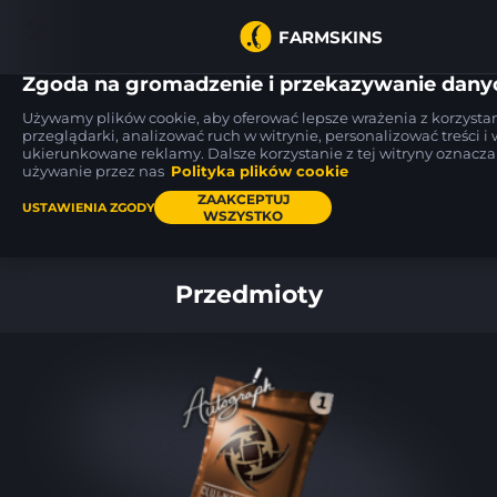
FARMSKINS
Zgoda na gromadzenie i przekazywanie dany
Używamy plików cookie, aby oferować lepsze wrażenia z korzystan
przeglądarki, analizować ruch w witrynie, personalizować treści i
ukierunkowane reklamy. Dalsze korzystanie z tej witryny oznacz
MAC-10
M4A1-S
MAC-10
Light Box
Electrum
Light Box
używanie przez nas
Polityka plików cookie
BS
FT
ZAAKCEPTUJ
USTAWIENIA ZGODY
WSZYSTKO
Pulpit
Przedmioty