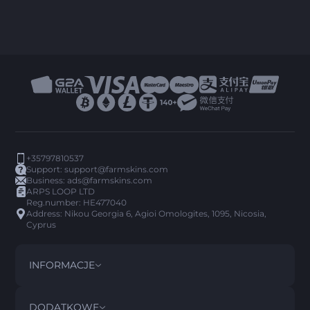
+35797810537
Support:
support@farmskins.com
Business:
ads@farmskins.com
ARPS LOOP LTD
Reg.number: HE477040
Address: Nikou Georgia 6, Agioi Omologites, 1095, Nicosia,
Cyprus
INFORMACJE
REGULAMIN
DISCLAIMER
DODATKOWE