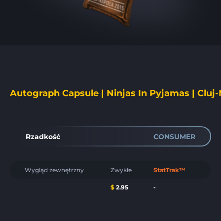
Autograph Capsule | Ninjas In Pyjamas | Cluj
Rzadkość
CONSUMER
Wygląd zewnętrzny
Zwykłe
StatTrak™
$
2.95
-