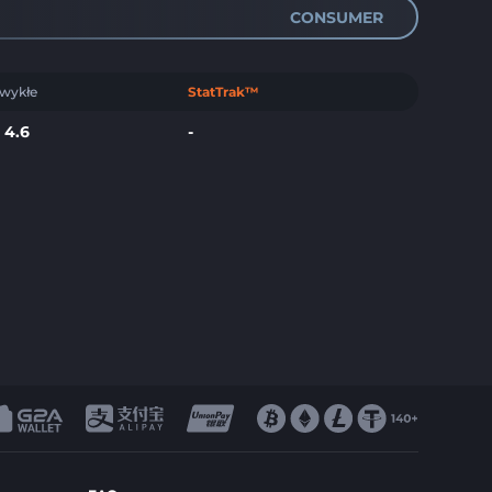
CONSUMER
wykłe
StatTrak™
$
4.6
-