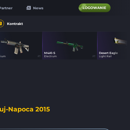
LOGOWANIE
Partner
News
Kontrakt
M4A1-S
Desert Eagle
0
58
58
sium
Electrum
Light Rail
FT
FT
luj-Napoca 2015