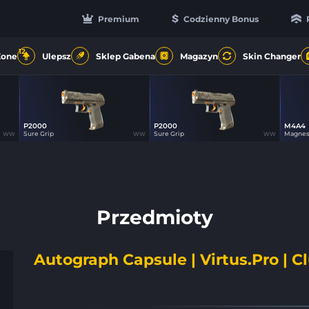
Premium
Codzienny Bonus
12
Zone
Ulepsz
Sklep Gabena
Magazyn
Skin Changer
P2000
P2000
M4A4
12
12
Sure Grip
Sure Grip
Magne
WW
WW
WW
Przedmioty
Autograph Capsule | Virtus.Pro | C