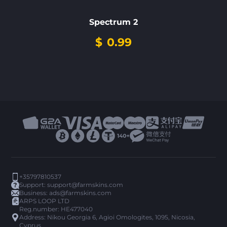
Spectrum 2
$
0.99
+35797810537
Support:
support@farmskins.com
Business:
ads@farmskins.com
ARPS LOOP LTD
Reg.number: HE477040
Address: Nikou Georgia 6, Agioi Omologites, 1095, Nicosia,
Cyprus