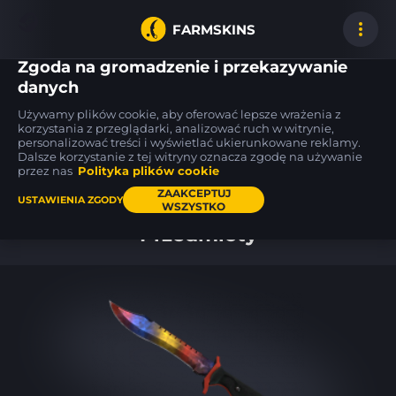
FARMSKINS
Zgoda na gromadzenie i przekazywanie
danych
Używamy plików cookie, aby oferować lepsze wrażenia z
M4A1-S
FAMAS
Glock-18
korzystania z przeglądarki, analizować ruch w witrynie,
17
17
18
Electrum
Teardown
Warhawk
BS
FT
personalizować treści i wyświetlać ukierunkowane reklamy.
Dalsze korzystanie z tej witryny oznacza zgodę na używanie
przez nas
Polityka plików cookie
Pulpit
ZAAKCEPTUJ
USTAWIENIA ZGODY
WSZYSTKO
Przedmioty