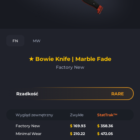
FN
MW
★ Bowie Knife | Marble Fade
Factory New
Rzadkość
RARE
Wygląd zewnętrzny
Zwykłe
StatTrak™
Factory New
$
169.93
$
358.36
Minimal Wear
$
210.22
$
472.05