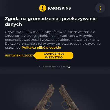
FARMSKINS
Zgoda na gromadzenie i przekazywanie
danych
Używamy plików cookie, aby oferować lepsze wrażenia z
Desert Eagle
USP-S
Desert Eagle
korzystania z przeglądarki, analizować ruch w witrynie,
27
27
27
Serpent Strike
Flashback
Serpent Strike
FT
BS
personalizować treści i wyświetlać ukierunkowane reklamy.
Dalsze korzystanie z tej witryny oznacza zgodę na używanie
przez nas
Polityka plików cookie
Pulpit
ZAAKCEPTUJ
USTAWIENIA ZGODY
WSZYSTKO
Przedmioty