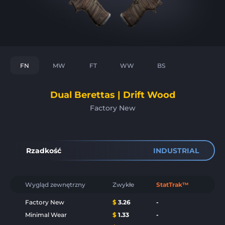
FN
MW
FT
WW
BS
Dual Berettas | Drift Wood
Factory New
Rzadkość
INDUSTRIAL
Wygląd zewnętrzny
Zwykłe
StatTrak™
Factory New
$
3.26
-
Minimal Wear
$
1.33
-