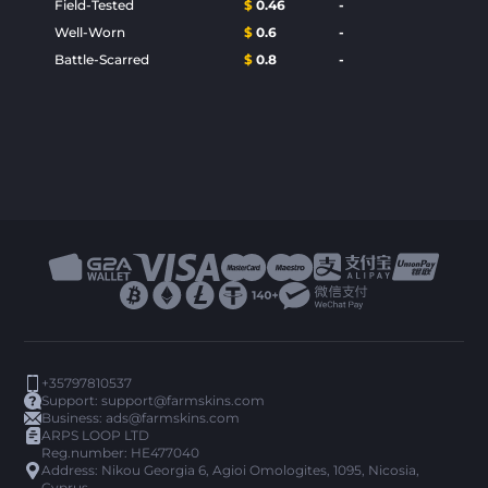
Field-Tested
$
0.46
-
Well-Worn
$
0.6
-
Battle-Scarred
$
0.8
-
+35797810537
Support:
support@farmskins.com
Business:
ads@farmskins.com
ARPS LOOP LTD
Reg.number: HE477040
Address: Nikou Georgia 6, Agioi Omologites, 1095, Nicosia,
Cyprus