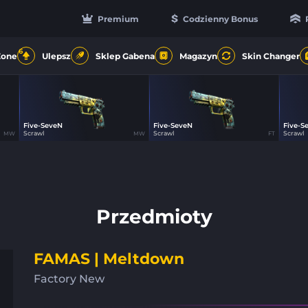
Premium
Codzienny Bonus
6
Zone
Ulepsz
Sklep Gabena
Magazyn
Skin Changer
Five-SeveN
Five-SeveN
Five-S
33
33
Scrawl
Scrawl
Scrawl
MW
MW
FT
Przedmioty
FAMAS | Meltdown
Factory New