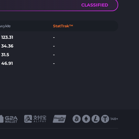
CLASSIFIED
wykłe
StatTrak™
$
123.31
-
$
34.36
-
$
31.5
-
$
46.91
-