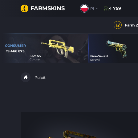
FARMSKINS
4 759
Pl
Farm 
CONSUMER
19 466 875
FAMAS
Five-SeveN
33
0
Colony
FT
Scrawl
Pulpit