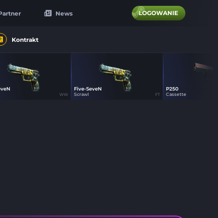
LOGOWANIE
Partner
News
Kontrakt
eveN
Five-SeveN
P250
33
33
18
Scrawl
Cassette
WW
FT