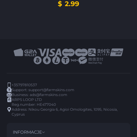
$
2.99
+35797810537
Support:
support@farmskins.com
Business:
ads@farmskins.com
ARPS LOOP LTD
Reg.number: HE477040
Address: Nikou Georgia 6, Agioi Omologites, 1095, Nicosia,
Cyprus
INFORMACJE