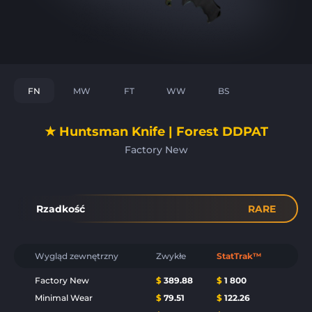
FN
MW
FT
WW
BS
★ Huntsman Knife | Forest DDPAT
Factory New
Rzadkość
RARE
Wygląd zewnętrzny
Zwykłe
StatTrak™
Factory New
$
389.88
$
1 800
Minimal Wear
$
79.51
$
122.26