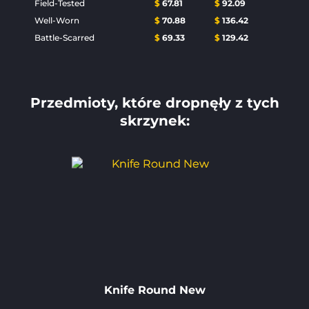
Field-Tested
$
67.81
$
92.09
Well-Worn
$
70.88
$
136.42
Battle-Scarred
$
69.33
$
129.42
Przedmioty, które dropnęły z tych
skrzynek:
Knife Round New