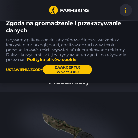
FARMSKINS
Zgoda na gromadzenie i przekazywanie
danych
Używamy plików cookie, aby oferować lepsze wrażenia z
P90
Glock-18
CZ75-Auto
korzystania z przeglądarki, analizować ruch w witrynie,
13
13
49
Grim
Winterized
Imprint
FN
BS
personalizować treści i wyświetlać ukierunkowane reklamy.
Dalsze korzystanie z tej witryny oznacza zgodę na używanie
przez nas
Polityka plików cookie
Pulpit
ZAAKCEPTUJ
USTAWIENIA ZGODY
WSZYSTKO
Przedmioty