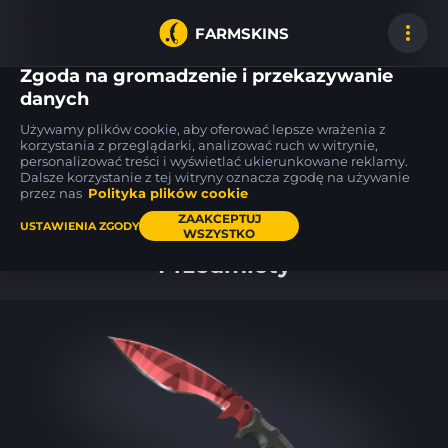
FARMSKINS
Zgoda na gromadzenie i przekazywanie
danych
Używamy plików cookie, aby oferować lepsze wrażenia z
Glock-18
P250
USP-S
korzystania z przeglądarki, analizować ruch w witrynie,
43
50
62
Warhawk
Valence
Flashback
MW
FT
personalizować treści i wyświetlać ukierunkowane reklamy.
Dalsze korzystanie z tej witryny oznacza zgodę na używanie
przez nas
Polityka plików cookie
Pulpit
ZAAKCEPTUJ
USTAWIENIA ZGODY
WSZYSTKO
Przedmioty