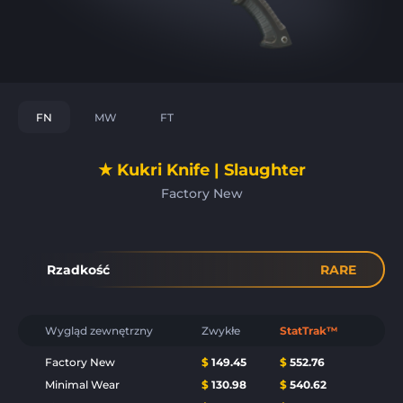
FN
MW
FT
★ Kukri Knife | Slaughter
Factory New
Rzadkość
RARE
Wygląd zewnętrzny
Zwykłe
StatTrak™
Factory New
$
149.45
$
552.76
Minimal Wear
$
130.98
$
540.62