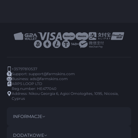
+35797810537
Support:
support@farmskins.com
Business:
ads@farmskins.com
ARPS LOOP LTD
Reg.number: HE477040
Address: Nikou Georgia 6, Agioi Omologites, 1095, Nicosia,
Cyprus
INFORMACJE
REGULAMIN
DISCLAIMER
DODATKOWE