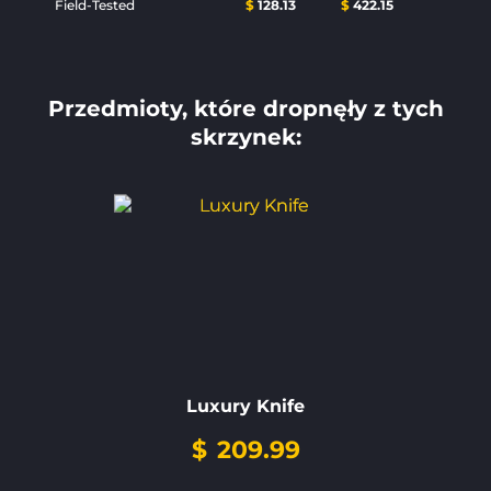
Field-Tested
$
128.13
$
422.15
Przedmioty, które dropnęły z tych
skrzynek:
Luxury Knife
$
209.99