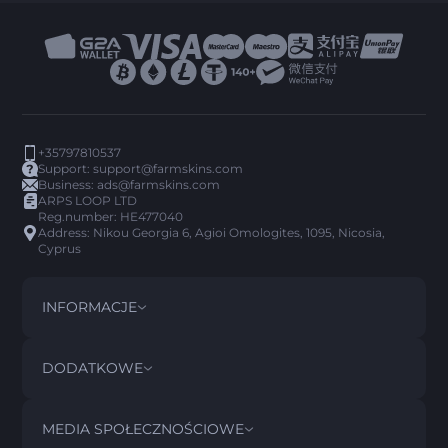
+35797810537
Support:
support@farmskins.com
Business:
ads@farmskins.com
ARPS LOOP LTD
Reg.number: HE477040
Address: Nikou Georgia 6, Agioi Omologites, 1095, Nicosia,
Cyprus
INFORMACJE
REGULAMIN
DISCLAIMER
DODATKOWE
PRIVACY POLICY
ABOUT US
FAQ
MEDIA SPOŁECZNOŚCIOWE
POLITYKA ZWROTÓW
CONTACT US
HISTORIA PICK’EM