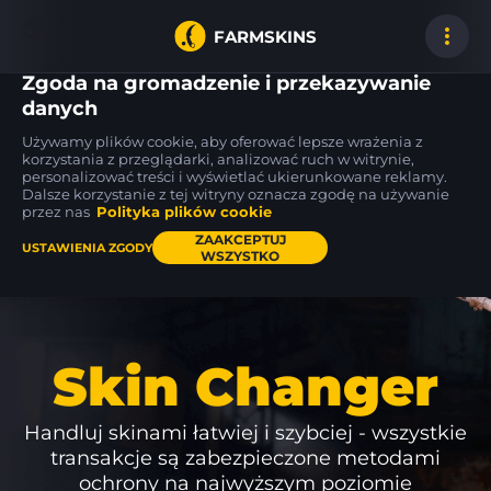
FARMSKINS
Zgoda na gromadzenie i przekazywanie
danych
Używamy plików cookie, aby oferować lepsze wrażenia z
R8 Revolver
P90
P250
korzystania z przeglądarki, analizować ruch w witrynie,
2
38
38
Junk Yard
Freight
Re.built
ST
BS
ST
BS
personalizować treści i wyświetlać ukierunkowane reklamy.
Dalsze korzystanie z tej witryny oznacza zgodę na używanie
przez nas
Polityka plików cookie
Pulpit
ZAAKCEPTUJ
USTAWIENIA ZGODY
WSZYSTKO
Skin Changer
Handluj skinami łatwiej i szybciej - wszystkie
transakcje są zabezpieczone metodami
ochrony na najwyższym poziomie