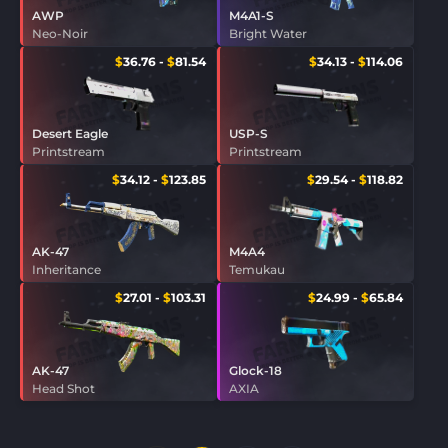
AWP
M4A1-S
Neo-Noir
Bright Water
$
36.76
-
$
81.54
$
34.13
-
$
114.06
Desert Eagle
USP-S
Printstream
Printstream
$
34.12
-
$
123.85
$
29.54
-
$
118.82
AK-47
M4A4
Inheritance
Temukau
$
27.01
-
$
103.31
$
24.99
-
$
65.84
AK-47
Glock-18
Head Shot
AXIA