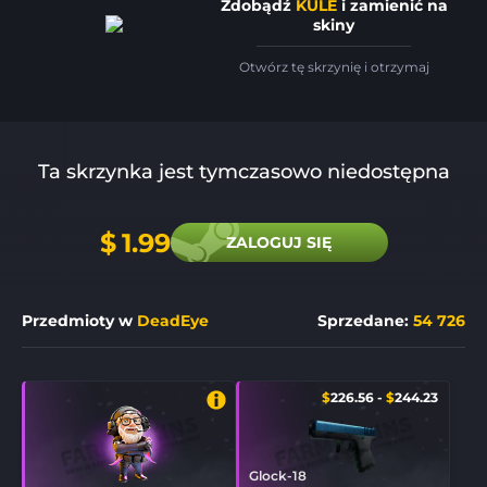
Zdobądź
KULE
i zamienić na
skiny
Otwórz tę skrzynię i otrzymaj
Ta skrzynka jest tymczasowo niedostępna
$
1.99
ZALOGUJ SIĘ
Przedmioty w
DeadEye
Sprzedane
:
54 726
$
226.56
-
$
244.23
Glock-18