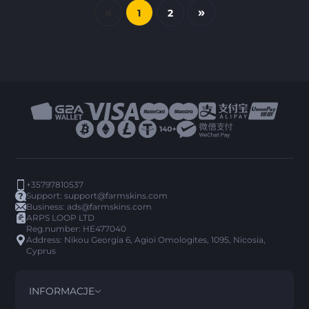
«
»
1
2
+35797810537
Support:
support@farmskins.com
Business:
ads@farmskins.com
ARPS LOOP LTD
Reg.number: HE477040
Address: Nikou Georgia 6, Agioi Omologites, 1095, Nicosia,
Cyprus
INFORMACJE