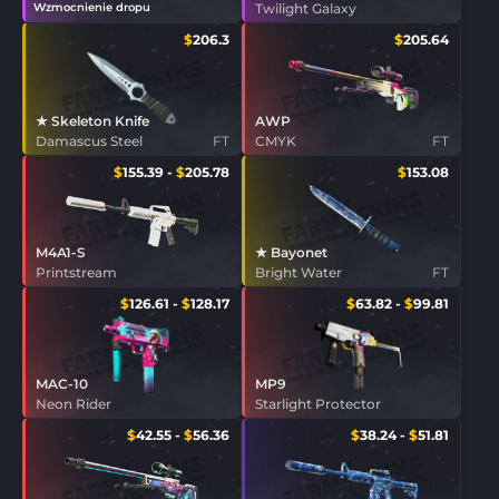
Wzmocnienie dropu
Twilight Galaxy
$
206.3
$
205.64
★ Skeleton Knife
AWP
Damascus Steel
FT
CMYK
FT
$
155.39
-
$
205.78
$
153.08
M4A1-S
★ Bayonet
Printstream
Bright Water
FT
$
126.61
-
$
128.17
$
63.82
-
$
99.81
MAC-10
MP9
Neon Rider
Starlight Protector
$
42.55
-
$
56.36
$
38.24
-
$
51.81