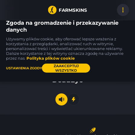
FARMSKINS
Zgoda na gromadzenie i przekazywanie
danych
Używamy plików cookie, aby oferować lepsze wrażenia z
Five-SeveN
Five-SeveN
Five-SeveN
korzystania z przeglądarki, analizować ruch w witrynie,
32
32
32
Scrawl
Scrawl
Scrawl
WW
WW
personalizować treści i wyświetlać ukierunkowane reklamy.
Dalsze korzystanie z tej witryny oznacza zgodę na używanie
przez nas
Polityka plików cookie
Pulpit
ZAAKCEPTUJ
USTAWIENIA ZGODY
WSZYSTKO
DeadEye