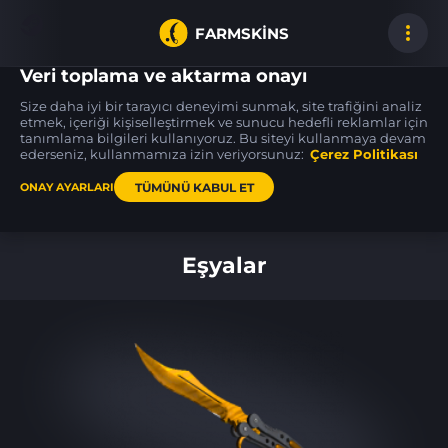
FARMSKINS
Veri toplama ve aktarma onayı
Size daha iyi bir tarayıcı deneyimi sunmak, site trafiğini analiz
etmek, içeriği kişiselleştirmek ve sunucu hedefli reklamlar için
tanımlama bilgileri kullanıyoruz. Bu siteyi kullanmaya devam
Galil AR
AWP
Desert Eagle
0
52
49
Stone Cold
Capillary
Oxide Blaze
ederseniz, kullanmamıza izin veriyorsunuz:
FN
Çerez Politikası
FT
TÜMÜNÜ KABUL ET
ONAY AYARLARI
Ana sayfa
Eşyalar