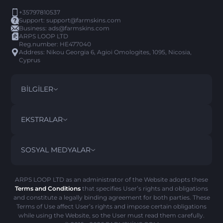
+35797810537
Support:
support@farmskins.com
Business:
ads@farmskins.com
ARPS LOOP LTD
Reg.number: HE477040
Address: Nikou Georgia 6, Agioi Omologites, 1095, Nicosia,
Cyprus
BILGILER
ŞARTLAR VE KOŞULLAR
DISCLAIMER
EKSTRALAR
PRIVACY POLICY
ABOUT US
SSS
SOSYAL MEDYALAR
GERI ÖDEME POLITIKASI
CONTACT US
PICK’EM GEÇMIŞI
EŞYALAR
AML POLITIKASI
SCAM UYARISI
ARPS LOOP LTD as an administrator of the Website adopts these
Terms and Conditions
that specifies User’s rights and obligations
ÇEREZ POLITIKASI
and constitute a legally binding agreement for both parties. These
Terms of Use affect User’s rights and impose certain obligations
while using the Website, so the User must read them carefully.