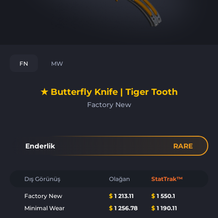
FN
MW
★ Butterfly Knife | Tiger Tooth
Factory New
Enderlik
RARE
Dış Görünüş
Olağan
StatTrak™
Factory New
$
1 213.11
$
1 550.1
Minimal Wear
$
1 256.78
$
1 190.11