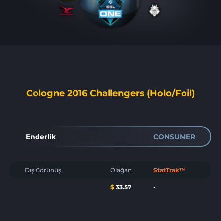
Cologne 2016 Challengers (Holo/Foil)
Enderlik
CONSUMER
Dış Görünüş
Olağan
StatTrak™
$
33.57
-