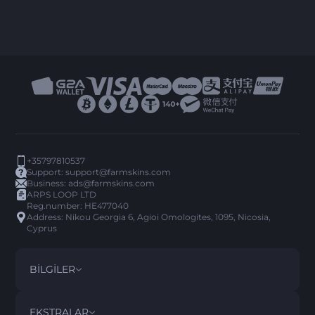
+35797810537
Support:
support@farmskins.com
Business:
ads@farmskins.com
ARPS LOOP LTD
Reg.number: HE477040
Address: Nikou Georgia 6, Agioi Omologites, 1095, Nicosia,
Cyprus
BILGILER
ŞARTLAR VE KOŞULLAR
DISCLAIMER
EKSTRALAR