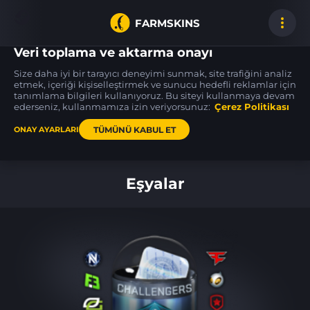
FARMSKINS
Veri toplama ve aktarma onayı
Size daha iyi bir tarayıcı deneyimi sunmak, site trafiğini analiz
etmek, içeriği kişiselleştirmek ve sunucu hedefli reklamlar için
tanımlama bilgileri kullanıyoruz. Bu siteyi kullanmaya devam
M4A4
M4A4
Glock-18
48
15
48
In Living Color
Poly Mag
Fully Tuned
ederseniz, kullanmamıza izin veriyorsunuz:
ST
BS
Çerez Politikası
FT
TÜMÜNÜ KABUL ET
ONAY AYARLARI
Ana sayfa
Eşyalar