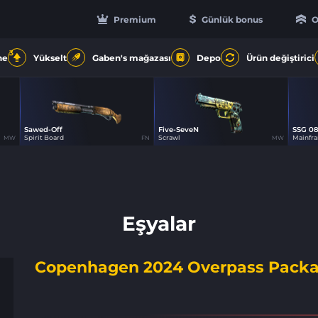
Premium
Günlük bonus
O
3
ne
Yükselt
Gaben's mağazası
Depo
Ürün değiştirici
Sawed-Off
Five-SeveN
SSG 0
1
20
Spirit Board
Scrawl
Mainfr
MW
FN
MW
Eşyalar
Copenhagen 2024 Overpass Pack