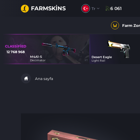
FARMSKINS
6 061
Tr
Farm Zo
CLASSIFIED
12 768 968
M4A1-S
Desert Eagle
0
9
Decimator
FT
Light Rail
Ana sayfa