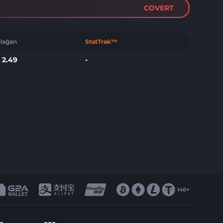
COVERT
lağan
StatTrak™
$
2.49
-