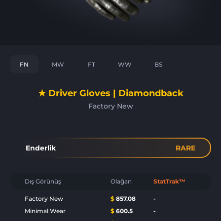
FN
MW
FT
WW
BS
★ Driver Gloves | Diamondback
Factory New
Enderlik
RARE
Dış Görünüş
Olağan
StatTrak™
Factory New
$
857.08
-
Minimal Wear
$
600.5
-