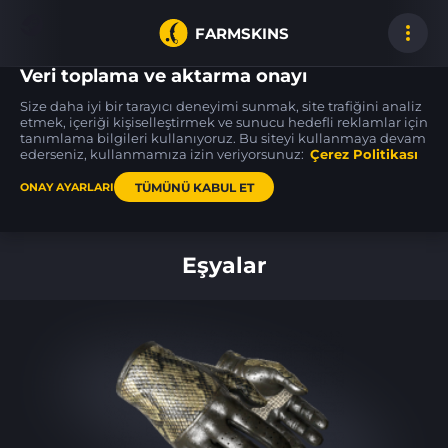
FARMSKINS
Veri toplama ve aktarma onayı
Size daha iyi bir tarayıcı deneyimi sunmak, site trafiğini analiz
etmek, içeriği kişiselleştirmek ve sunucu hedefli reklamlar için
tanımlama bilgileri kullanıyoruz. Bu siteyi kullanmaya devam
P250
MAC-10
★ Kukri Knife
1
16
35
Cassette
Light Box
Safari Mesh
ederseniz, kullanmamıza izin veriyorsunuz:
MW
Çerez Politikası
FT
TÜMÜNÜ KABUL ET
ONAY AYARLARI
Ana sayfa
Eşyalar