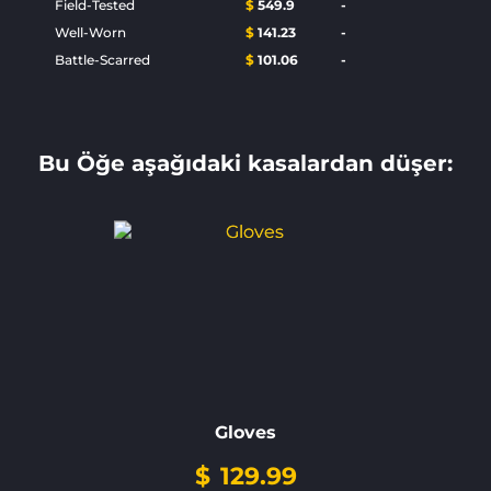
Field-Tested
$
549.9
-
Well-Worn
$
141.23
-
Battle-Scarred
$
101.06
-
Bu Öğe aşağıdaki kasalardan düşer:
Gloves
$
129.99