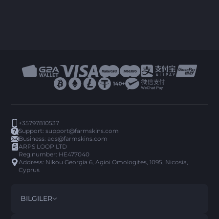
+35797810537
Support:
support@farmskins.com
Business:
ads@farmskins.com
ARPS LOOP LTD
Reg.number: HE477040
Address: Nikou Georgia 6, Agioi Omologites, 1095, Nicosia,
Cyprus
BILGILER