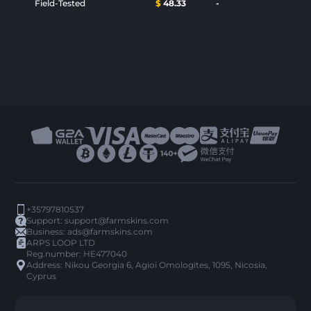
Field-Tested
$
48.33
-
+35797810537
Support:
support@farmskins.com
Business:
ads@farmskins.com
ARPS LOOP LTD
Reg.number: HE477040
Address: Nikou Georgia 6, Agioi Omologites, 1095, Nicosia,
Cyprus