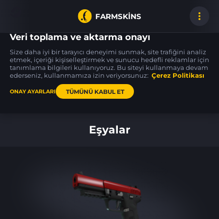
FARMSKINS
Veri toplama ve aktarma onayı
Size daha iyi bir tarayıcı deneyimi sunmak, site trafiğini analiz
etmek, içeriği kişiselleştirmek ve sunucu hedefli reklamlar için
tanımlama bilgileri kullanıyoruz. Bu siteyi kullanmaya devam
Desert Eagle
P250
USP-S
2
33
40
Serpent Strike
Cassette
Flashback
ederseniz, kullanmamıza izin veriyorsunuz:
BS
Çerez Politikası
MW
TÜMÜNÜ KABUL ET
ONAY AYARLARI
Ana sayfa
Eşyalar