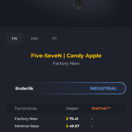
FN
MW
FT
Five-SeveN | Candy Apple
Factory New
Enderlik
INDUSTRIAL
Dış Görünüş
Olağan
StatTrak™
Factory New
$
79.41
-
Minimal Wear
$
49.67
-