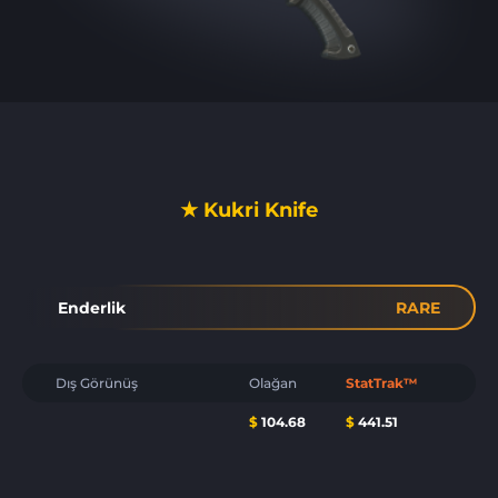
★ Kukri Knife
Enderlik
RARE
Dış Görünüş
Olağan
StatTrak™
$
104.68
$
441.51