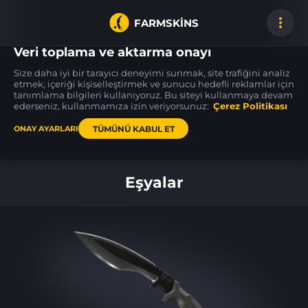
FARMSKINS
Veri toplama ve aktarma onayı
Size daha iyi bir tarayıcı deneyimi sunmak, site trafiğini analiz
etmek, içeriği kişiselleştirmek ve sunucu hedefli reklamlar için
tanımlama bilgileri kullanıyoruz. Bu siteyi kullanmaya devam
P250
48
48
17
48
48
Verdigris
ederseniz, kullanmamıza izin veriyorsunuz:
ST
WW
Çerez Politikası
TÜMÜNÜ KABUL ET
ONAY AYARLARI
Ana sayfa
Eşyalar