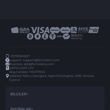
+35797810537
Support:
support@farmskins.com
Business:
ads@farmskins.com
ARPS LOOP LTD
Reg.number: HE477040
Address: Nikou Georgia 6, Agioi Omologites, 1095, Nicosia,
Cyprus
BILGILER
ŞARTLAR VE KOŞULLAR
DISCLAIMER
EKSTRALAR