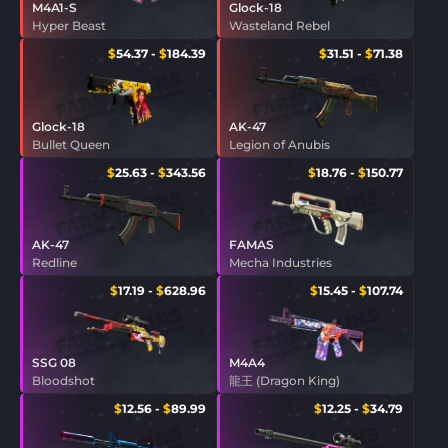
M4A1-S
Glock-18
Hyper Beast
Wasteland Rebel
$
54.37
-
$
184.39
$
31.51
-
$
71.38
Glock-18
AK-47
Bullet Queen
Legion of Anubis
$
25.63
-
$
343.56
$
18.76
-
$
150.77
AK-47
FAMAS
Redline
Mecha Industries
$
17.19
-
$
628.96
$
15.45
-
$
107.74
SSG 08
M4A4
Bloodshot
龍王 (Dragon King)
$
12.56
-
$
89.99
$
12.25
-
$
34.79