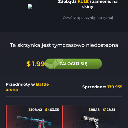
Zdobądź
KULE
i zamienić na
skiny
Otwórz tę skrzynię i otrzymaj
Ta skrzynka jest tymczasowo niedostępna
$
1.99
ZALOGUJ SIĘ
Przedmioty w
Battle
Sprzedane
:
179 955
arena
$
108.42
-
$
463.35
$
95.18
-
$
128.51