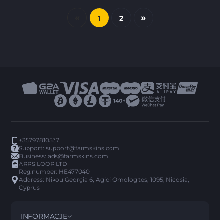
«
»
1
2
+35797810537
Support:
support@farmskins.com
Business:
ads@farmskins.com
ARPS LOOP LTD
Reg.number: HE477040
Address: Nikou Georgia 6, Agioi Omologites, 1095, Nicosia,
Cyprus
INFORMACJE