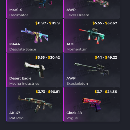
M4A1-S
AWP
Decimator
Fever Dream
$
11.97
-
$
119.9
$
5.55
-
$
62.67
M4A4
AUG
Desolate Space
Momentum
$
5.55
-
$
30.42
$
4.1
-
$
49.22
Desert Eagle
AWP
Mecha Industries
Exoskeleton
$
3.73
-
$
90.81
$
3.7
-
$
24.36
AK-47
Glock-18
Rat Rod
Vogue