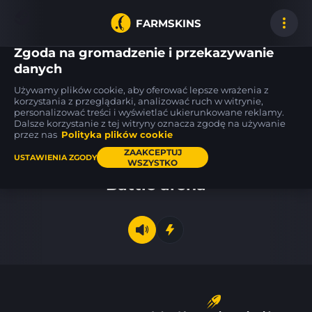
FARMSKINS
Zgoda na gromadzenie i przekazywanie
danych
Używamy plików cookie, aby oferować lepsze wrażenia z
SCAR-20
MAC-10
MAC-10
korzystania z przeglądarki, analizować ruch w witrynie,
1
1
7
Fragments
Cat Fight
Monkeyflage
WW
FT
personalizować treści i wyświetlać ukierunkowane reklamy.
Dalsze korzystanie z tej witryny oznacza zgodę na używanie
przez nas
Polityka plików cookie
Pulpit
ZAAKCEPTUJ
USTAWIENIA ZGODY
WSZYSTKO
Battle arena