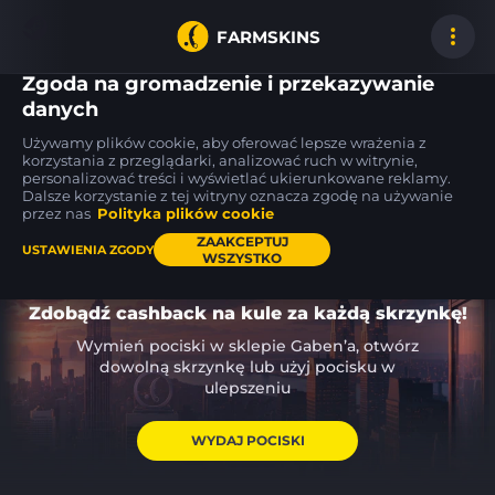
FARMSKINS
Zgoda na gromadzenie i przekazywanie
danych
Używamy plików cookie, aby oferować lepsze wrażenia z
Galil AR
70
70
korzystania z przeglądarki, analizować ruch w witrynie,
0
70
70
Control
FT
personalizować treści i wyświetlać ukierunkowane reklamy.
Dalsze korzystanie z tej witryny oznacza zgodę na używanie
przez nas
Polityka plików cookie
ZAAKCEPTUJ
USTAWIENIA ZGODY
WSZYSTKO
Zdobądź cashback na kule za każdą skrzynkę!
Wymień pociski w sklepie Gaben’a, otwórz
dowolną skrzynkę lub użyj pocisku w
ulepszeniu
WYDAJ POCISKI