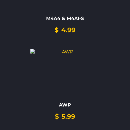
M4A4 & M4A1-S
$
4.99
AWP
$
5.99