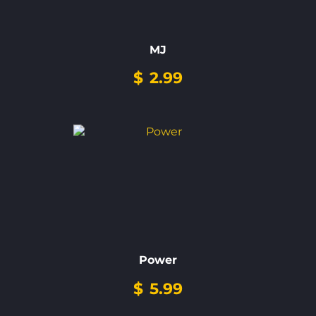
MJ
$
2.99
Power
$
5.99