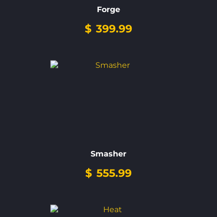
Forge
$
399.99
Smasher
$
555.99