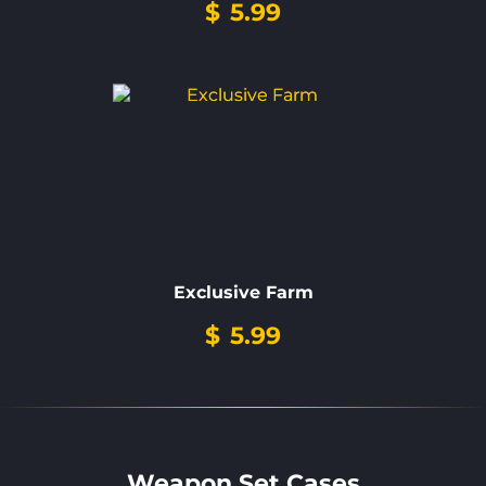
$
5.99
Exclusive Farm
$
5.99
Weapon Set Cases